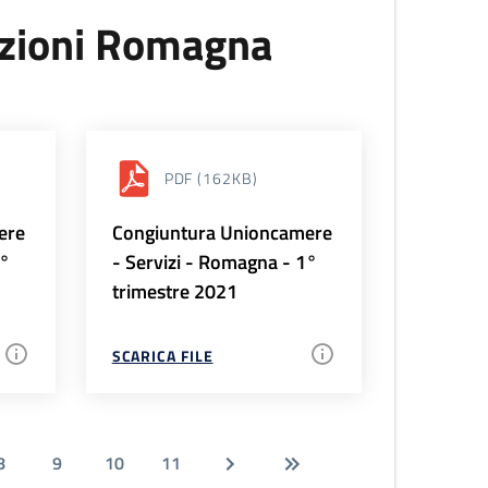
uzioni Romagna
PDF
(162KB)
ere
Congiuntura Unioncamere
2°
- Servizi - Romagna - 1°
trimestre 2021
SCARICA FILE
8
9
10
11