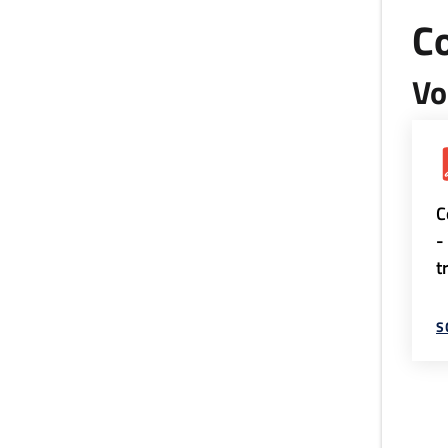
Co
Vo
C
-
t
S