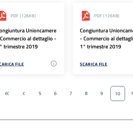
PDF
(126KB)
PDF
(126KB)
ongiuntura Unioncamere
Congiuntura Unioncam
 Commercio al dettaglio -
- Commercio al dettagl
° trimestre 2019
1° trimestre 2019
CARICA FILE
SCARICA FILE
5
6
7
8
9
10