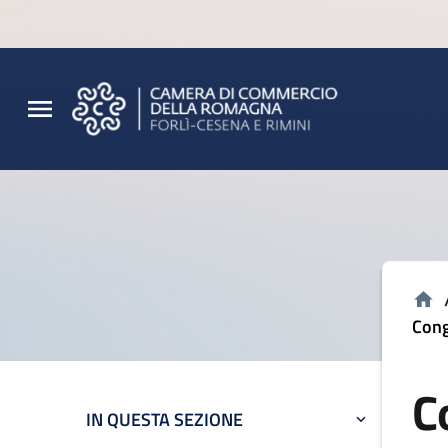
Vai al contenuto principale
Vai al footer
Cong
C
IN QUESTA SEZIONE