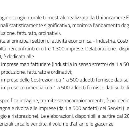
dagine congiunturale trimestrale realizzata da Unioncamere
onali statisticamente significativo, monitora l'andamento degl
uzione, fatturato, ordinativi).
ita ai principali settori di attività economica - Industria, Cos
lta nei confronti di oltre 1.300 imprese. L'elaborazione, disp
, è dedicata alle
imprese manifatturiere (Industria in senso stretto) da 1 a 50
produzione, fatturato e ordinativi;
imprese delle Costruzioni da 1 a 500 addetti fornisce dati s
imprese commerciali da 1 a 500 addetti fornisce dati sulla d
specifica indagine, tramite sovracampionamento, è poi dedicata
na e rivolta alle imprese (da 1 a 500 addetti) dei Servizi (i.
gio e ristorazione). Le elaborazioni, disponibili a partire dal 
nziali circa le vendite, il volume d’affari e le giacenze.