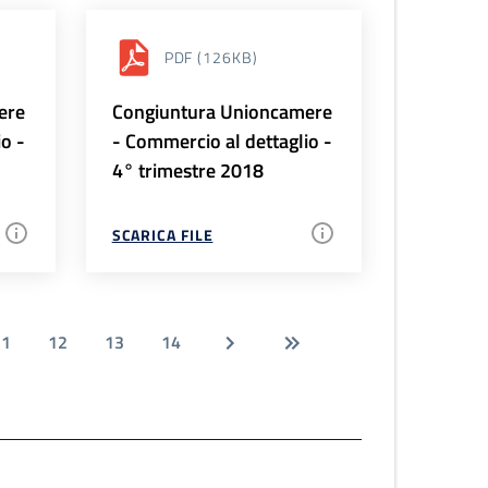
PDF
(126KB)
ere
Congiuntura Unioncamere
io -
- Commercio al dettaglio -
4° trimestre 2018
SCARICA FILE
11
12
13
14