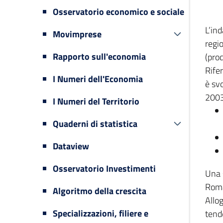
Osservatorio economico e sociale
L’in
Movimprese
regi
Rapporto sull'economia
(prod
Rifer
I Numeri dell'Economia
è svo
2003
I Numeri del Territorio
Quaderni di statistica
Dataview
Osservatorio Investimenti
Una 
Romag
Algoritmo della crescita
Allog
Specializzazioni, filiere e
tende