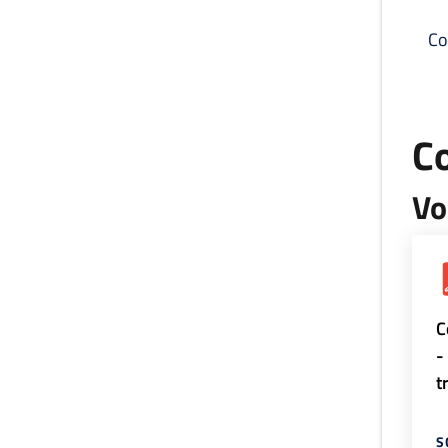
Co
C
Vo
C
-
t
S