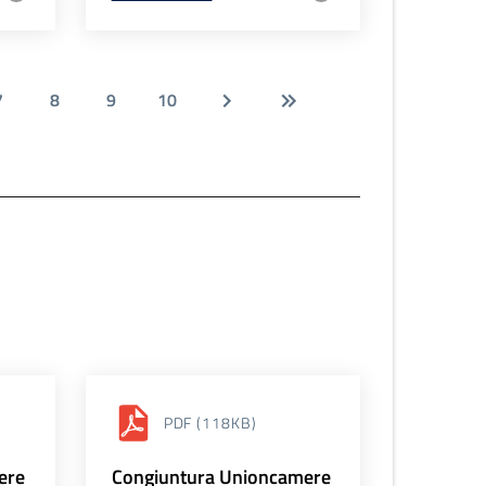
7
8
9
10
PDF
(118KB)
ere
Congiuntura Unioncamere