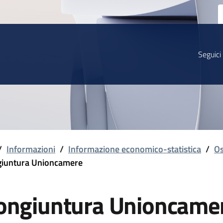
Seguici
/
Informazioni
/
Informazione economico-statistica
/
Os
iuntura Unioncamere
ongiuntura Unioncame