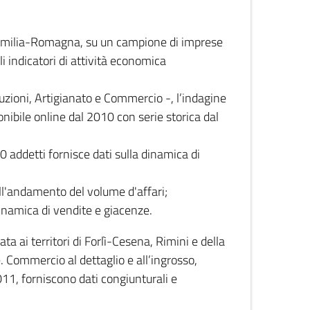
 Emilia-Romagna, su un campione di imprese
i indicatori di attività economica
truzioni, Artigianato e Commercio -, l’indagine
onibile online dal 2010 con serie storica dal
0 addetti fornisce dati sulla dinamica di
ull'andamento del volume d'affari;
inamica di vendite e giacenze.
 ai territori di Forlì-Cesena, Rimini e della
e. Commercio al dettaglio e all’ingrosso,
2011, forniscono dati congiunturali e