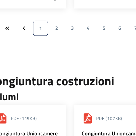
2
3
4
5
6
1
ngiuntura costruzioni
lumi
PDF
(119KB)
PDF
(107KB)
ongiuntura Unioncamere
Congiuntura Unioncam