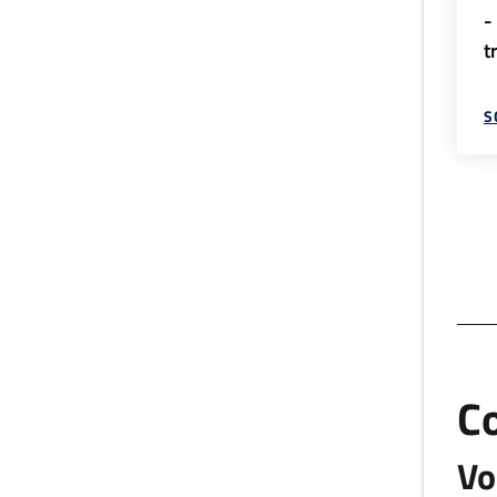
-
t
S
C
Vo