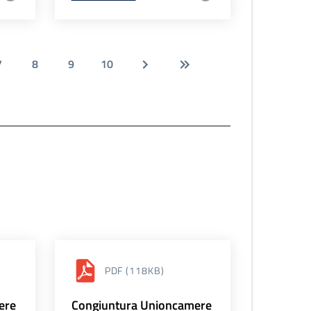
7
8
9
10
PDF
(118KB)
ere
Congiuntura Unioncamere