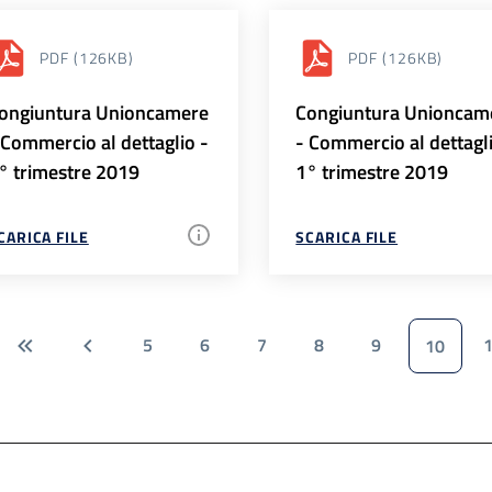
PDF
(126KB)
PDF
(126KB)
ongiuntura Unioncamere
Congiuntura Unioncam
 Commercio al dettaglio -
- Commercio al dettagl
° trimestre 2019
1° trimestre 2019
CARICA FILE
SCARICA FILE
5
6
7
8
9
10