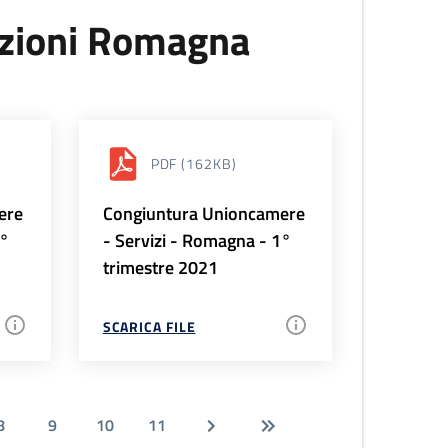
uzioni Romagna
PDF
(162KB)
ere
Congiuntura Unioncamere
2°
- Servizi - Romagna - 1°
trimestre 2021
SCARICA FILE
8
9
10
11