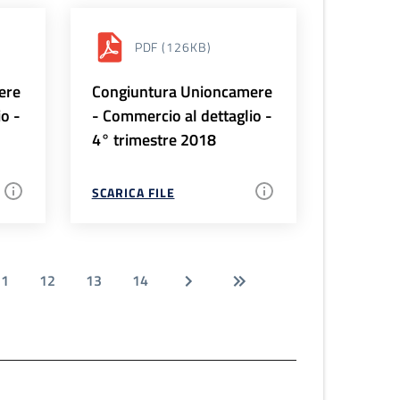
PDF
(126KB)
ere
Congiuntura Unioncamere
io -
- Commercio al dettaglio -
4° trimestre 2018
SCARICA FILE
11
12
13
14