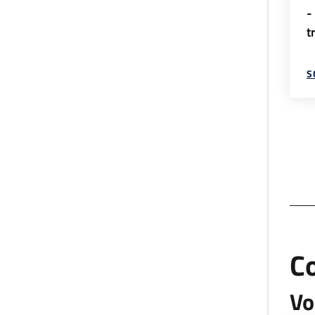
-
t
S
C
Vo