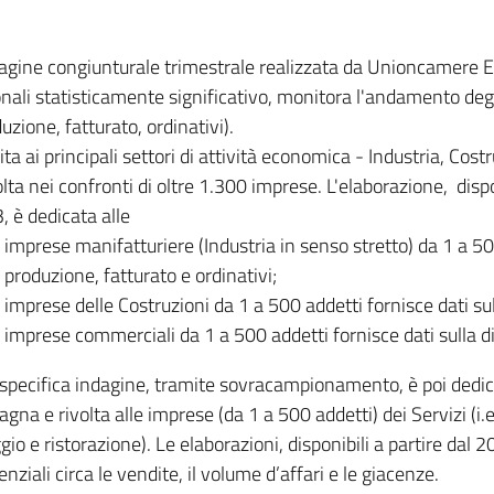
dagine congiunturale trimestrale realizzata da Unioncamere
onali statisticamente significativo, monitora l'andamento degl
uzione, fatturato, ordinativi).
ita ai principali settori di attività economica - Industria, Cos
lta nei confronti di oltre 1.300 imprese. L'elaborazione, disp
, è dedicata alle
imprese manifatturiere (Industria in senso stretto) da 1 a 50
produzione, fatturato e ordinativi;
imprese delle Costruzioni da 1 a 500 addetti fornisce dati s
imprese commerciali da 1 a 500 addetti fornisce dati sulla d
specifica indagine, tramite sovracampionamento, è poi dedicata
na e rivolta alle imprese (da 1 a 500 addetti) dei Servizi (i.
gio e ristorazione). Le elaborazioni, disponibili a partire dal 
nziali circa le vendite, il volume d’affari e le giacenze.