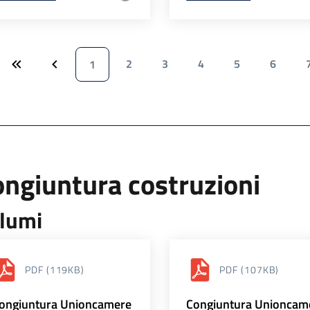
2
3
4
5
6
1
ngiuntura costruzioni
lumi
PDF
(119KB)
PDF
(107KB)
ongiuntura Unioncamere
Congiuntura Unioncam