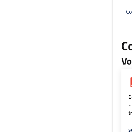
Co
C
Vo
C
-
t
S