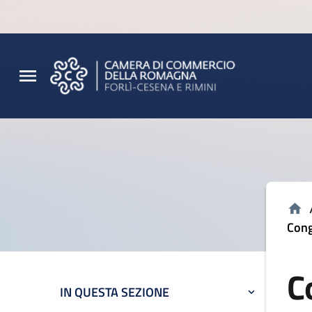
Vai al contenuto principale
Vai al footer
Cong
C
IN QUESTA SEZIONE