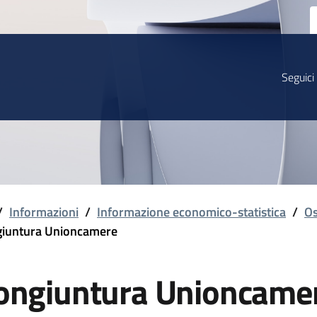
Seguici
/
Informazioni
/
Informazione economico-statistica
/
Os
iuntura Unioncamere
ongiuntura Unioncame