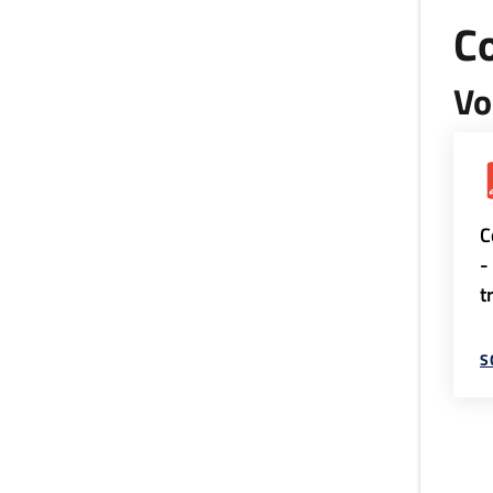
Co
Vo
C
-
t
S