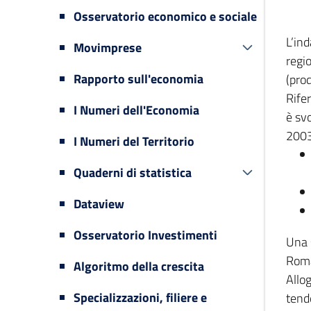
Osservatorio economico e sociale
L’in
Movimprese
regi
Rapporto sull'economia
(prod
Rifer
I Numeri dell'Economia
è svo
2003
I Numeri del Territorio
Quaderni di statistica
Dataview
Osservatorio Investimenti
Una 
Romag
Algoritmo della crescita
Allog
Specializzazioni, filiere e
tende