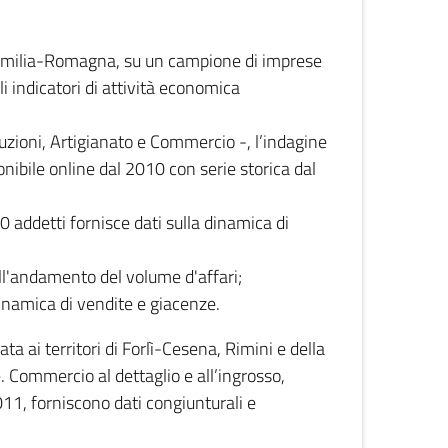
 Emilia-Romagna, su un campione di imprese
i indicatori di attività economica
truzioni, Artigianato e Commercio -, l’indagine
onibile online dal 2010 con serie storica dal
0 addetti fornisce dati sulla dinamica di
ull'andamento del volume d'affari;
inamica di vendite e giacenze.
 ai territori di Forlì-Cesena, Rimini e della
e. Commercio al dettaglio e all’ingrosso,
2011, forniscono dati congiunturali e