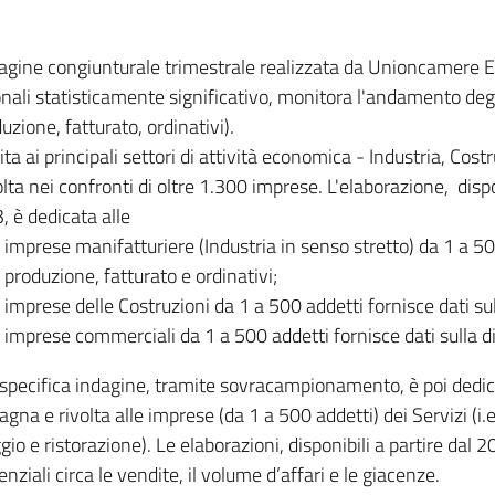
dagine congiunturale trimestrale realizzata da Unioncamere
onali statisticamente significativo, monitora l'andamento degl
uzione, fatturato, ordinativi).
ita ai principali settori di attività economica - Industria, Cos
lta nei confronti di oltre 1.300 imprese. L'elaborazione, disp
, è dedicata alle
imprese manifatturiere (Industria in senso stretto) da 1 a 50
produzione, fatturato e ordinativi;
imprese delle Costruzioni da 1 a 500 addetti fornisce dati s
imprese commerciali da 1 a 500 addetti fornisce dati sulla d
specifica indagine, tramite sovracampionamento, è poi dedicata
na e rivolta alle imprese (da 1 a 500 addetti) dei Servizi (i.
gio e ristorazione). Le elaborazioni, disponibili a partire dal 
nziali circa le vendite, il volume d’affari e le giacenze.