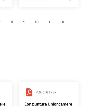
7
8
9
10
PDF
(161KB)
ere
Congiuntura Unioncamere