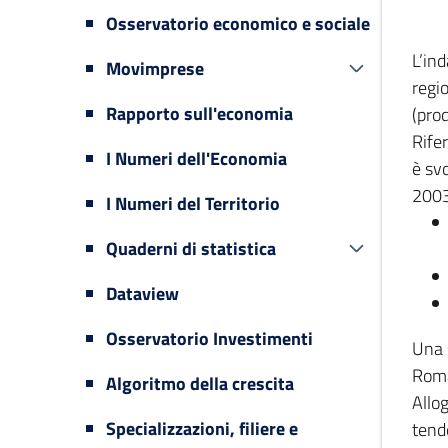
Osservatorio economico e sociale
L’in
Movimprese
regi
Rapporto sull'economia
(prod
Rifer
I Numeri dell'Economia
è svo
2003
I Numeri del Territorio
Quaderni di statistica
Dataview
Osservatorio Investimenti
Una 
Romag
Algoritmo della crescita
Allog
Specializzazioni, filiere e
tende