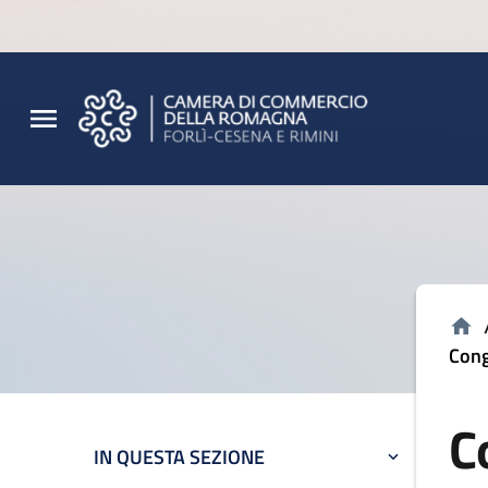
Vai al contenuto principale
Vai al footer
Cong
C
IN QUESTA SEZIONE