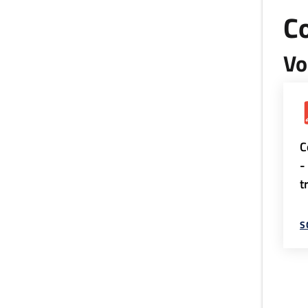
Co
Vo
C
-
t
S