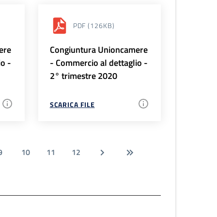
PDF
(126KB)
ere
Congiuntura Unioncamere
io -
- Commercio al dettaglio -
2° trimestre 2020
SCARICA FILE
9
10
11
12