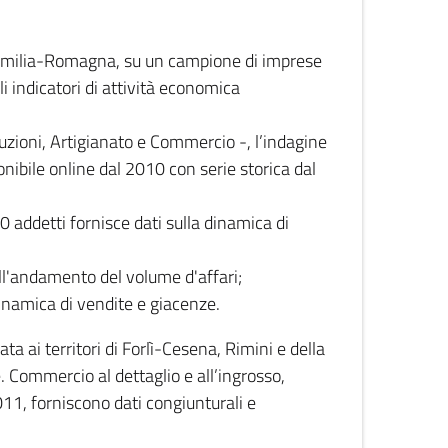
 Emilia-Romagna, su un campione di imprese
i indicatori di attività economica
truzioni, Artigianato e Commercio -, l’indagine
onibile online dal 2010 con serie storica dal
0 addetti fornisce dati sulla dinamica di
ull'andamento del volume d'affari;
inamica di vendite e giacenze.
 ai territori di Forlì-Cesena, Rimini e della
e. Commercio al dettaglio e all’ingrosso,
2011, forniscono dati congiunturali e