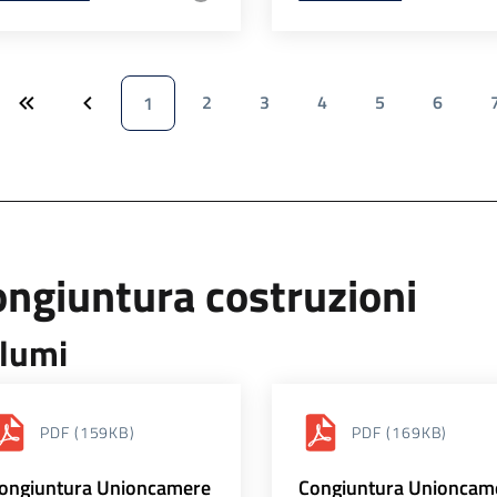
2
3
4
5
6
1
ngiuntura costruzioni
lumi
PDF
(159KB)
PDF
(169KB)
ongiuntura Unioncamere
Congiuntura Unioncam