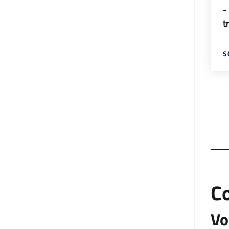
-
t
S
C
Vo