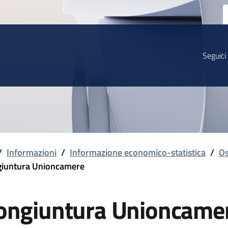
Seguici
/
Informazioni
/
Informazione economico-statistica
/
Os
iuntura Unioncamere
ongiuntura Unioncame