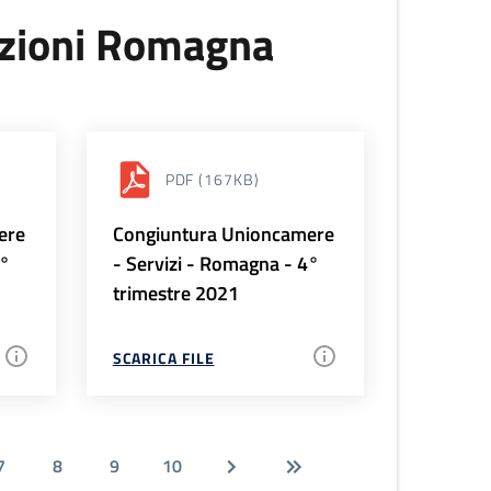
uzioni Romagna
PDF
(167KB)
ere
Congiuntura Unioncamere
1°
- Servizi - Romagna - 4°
trimestre 2021
SCARICA FILE
7
8
9
10