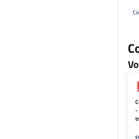
Co
C
Vo
C
-
t
S