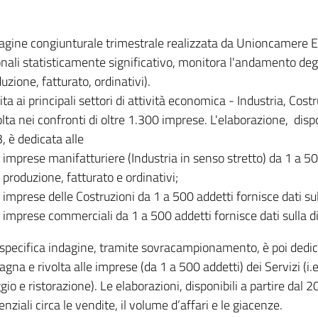
dagine congiunturale trimestrale realizzata da Unioncamere
onali statisticamente significativo, monitora l'andamento degl
uzione, fatturato, ordinativi).
ita ai principali settori di attività economica - Industria, Cos
lta nei confronti di oltre 1.300 imprese. L'elaborazione, disp
, è dedicata alle
imprese manifatturiere (Industria in senso stretto) da 1 a 50
produzione, fatturato e ordinativi;
imprese delle Costruzioni da 1 a 500 addetti fornisce dati s
imprese commerciali da 1 a 500 addetti fornisce dati sulla d
specifica indagine, tramite sovracampionamento, è poi dedicata
na e rivolta alle imprese (da 1 a 500 addetti) dei Servizi (i.
gio e ristorazione). Le elaborazioni, disponibili a partire dal 
nziali circa le vendite, il volume d’affari e le giacenze.