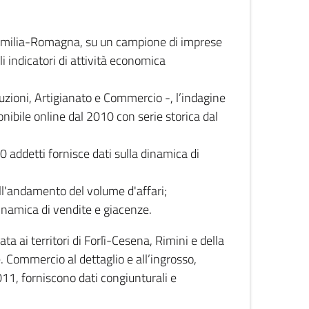
 Emilia-Romagna, su un campione di imprese
i indicatori di attività economica
truzioni, Artigianato e Commercio -, l’indagine
onibile online dal 2010 con serie storica dal
0 addetti fornisce dati sulla dinamica di
ull'andamento del volume d'affari;
inamica di vendite e giacenze.
 ai territori di Forlì-Cesena, Rimini e della
e. Commercio al dettaglio e all’ingrosso,
2011, forniscono dati congiunturali e