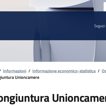
Seguici
/
Informazioni
/
Informazione economico-statistica
/
Os
iuntura Unioncamere
ongiuntura Unioncame