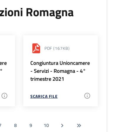
uzioni Romagna
PDF
(167KB)
ere
Congiuntura Unioncamere
1°
- Servizi - Romagna - 4°
trimestre 2021
SCARICA FILE
7
8
9
10