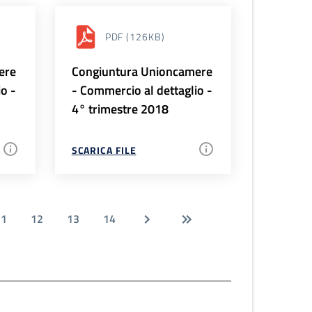
PDF
(126KB)
ere
Congiuntura Unioncamere
io -
- Commercio al dettaglio -
4° trimestre 2018
SCARICA FILE
11
12
13
14