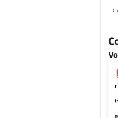
Co
C
Vo
C
-
t
S