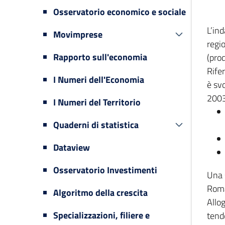
Osservatorio economico e sociale
L’in
Movimprese
regi
Rapporto sull'economia
(prod
Rifer
I Numeri dell'Economia
è svo
2003
I Numeri del Territorio
Quaderni di statistica
Dataview
Osservatorio Investimenti
Una 
Romag
Algoritmo della crescita
Allog
Specializzazioni, filiere e
tende