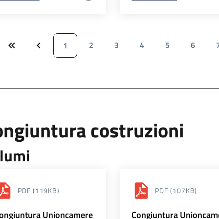
2
3
4
5
6
1
ngiuntura costruzioni
lumi
PDF
(119KB)
PDF
(107KB)
ongiuntura Unioncamere
Congiuntura Unioncam