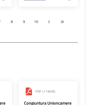
7
8
9
10
PDF
(118KB)
ere
Congiuntura Unioncamere