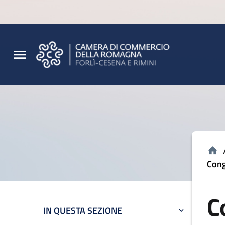
Vai al contenuto principale
Vai al footer
Cong
C
IN QUESTA SEZIONE