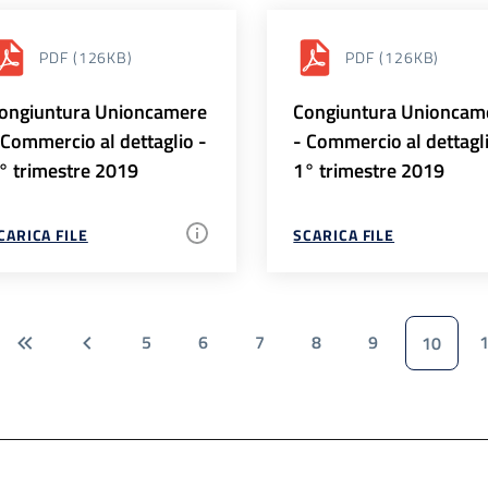
PDF
(126KB)
PDF
(126KB)
ongiuntura Unioncamere
Congiuntura Unioncam
 Commercio al dettaglio -
- Commercio al dettagl
° trimestre 2019
1° trimestre 2019
CARICA FILE
SCARICA FILE
5
6
7
8
9
10