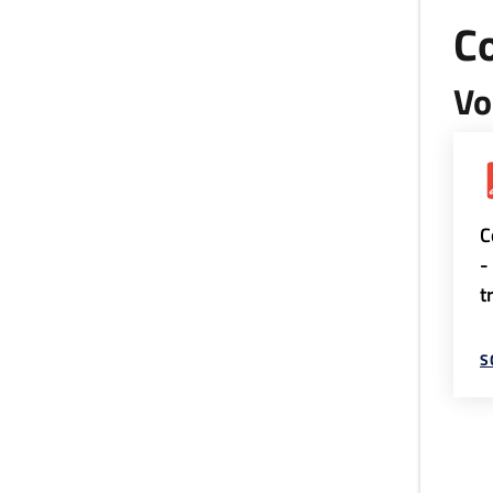
Co
Vo
C
-
t
S