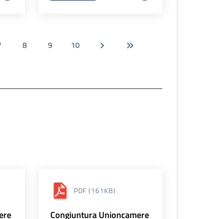
7
8
9
10
PDF
(161KB)
ere
Congiuntura Unioncamere