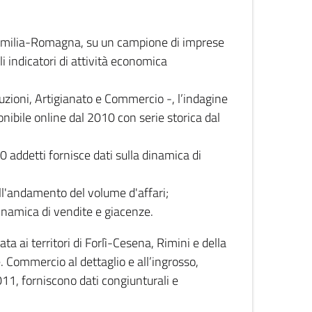
 Emilia-Romagna, su un campione di imprese
i indicatori di attività economica
truzioni, Artigianato e Commercio -, l’indagine
onibile online dal 2010 con serie storica dal
0 addetti fornisce dati sulla dinamica di
ull'andamento del volume d'affari;
inamica di vendite e giacenze.
 ai territori di Forlì-Cesena, Rimini e della
e. Commercio al dettaglio e all’ingrosso,
2011, forniscono dati congiunturali e