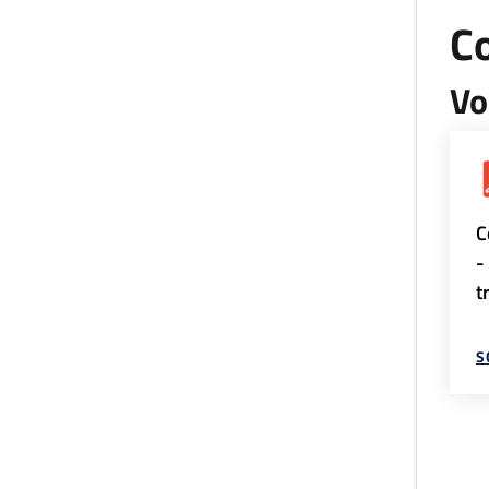
Co
Vo
C
-
t
S