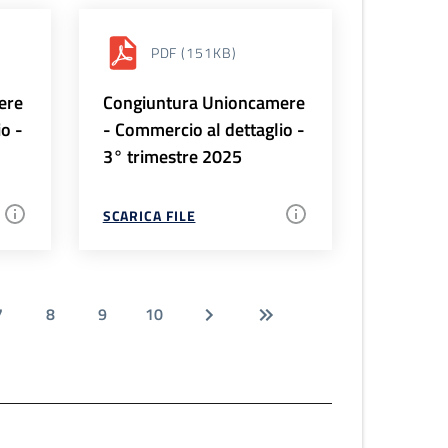
PDF
(151KB)
ere
Congiuntura Unioncamere
io -
- Commercio al dettaglio -
3° trimestre 2025
SCARICA FILE
7
8
9
10