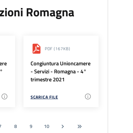
uzioni Romagna
PDF
(167KB)
ere
Congiuntura Unioncamere
1°
- Servizi - Romagna - 4°
trimestre 2021
SCARICA FILE
7
8
9
10