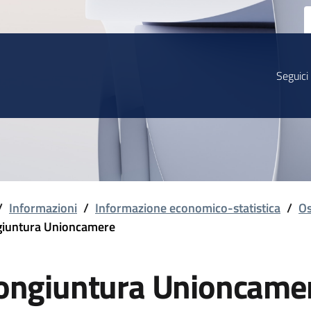
Seguici
/
Informazioni
/
Informazione economico-statistica
/
Os
iuntura Unioncamere
ongiuntura Unioncame