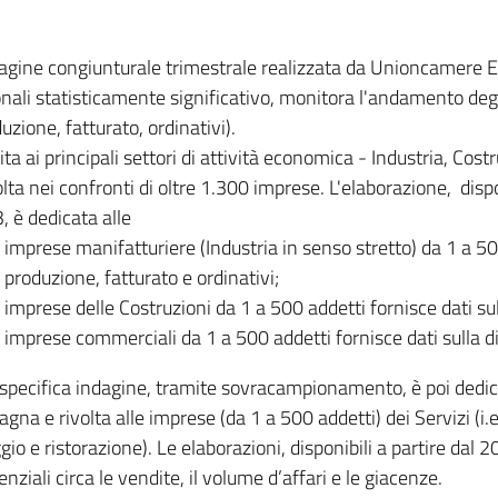
dagine congiunturale trimestrale realizzata da Unioncamere
onali statisticamente significativo, monitora l'andamento degl
uzione, fatturato, ordinativi).
ita ai principali settori di attività economica - Industria, Cos
lta nei confronti di oltre 1.300 imprese. L'elaborazione, disp
, è dedicata alle
imprese manifatturiere (Industria in senso stretto) da 1 a 50
produzione, fatturato e ordinativi;
imprese delle Costruzioni da 1 a 500 addetti fornisce dati s
imprese commerciali da 1 a 500 addetti fornisce dati sulla d
specifica indagine, tramite sovracampionamento, è poi dedicata
na e rivolta alle imprese (da 1 a 500 addetti) dei Servizi (i.
gio e ristorazione). Le elaborazioni, disponibili a partire dal 
nziali circa le vendite, il volume d’affari e le giacenze.