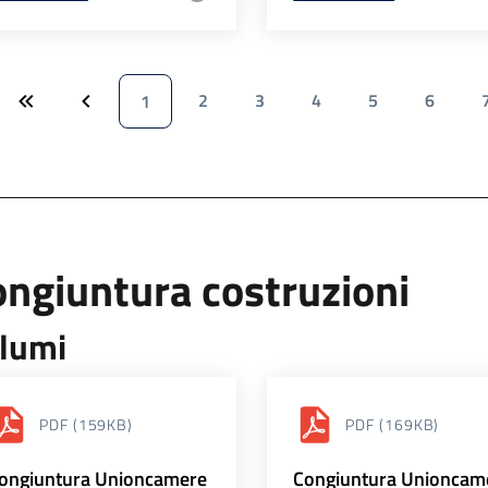
2
3
4
5
6
1
ngiuntura costruzioni
lumi
PDF
(159KB)
PDF
(169KB)
ongiuntura Unioncamere
Congiuntura Unioncam