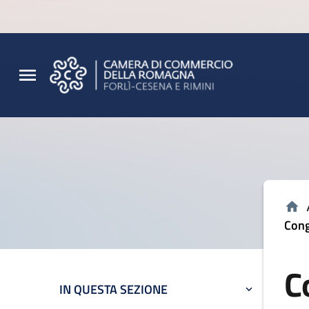
Vai al contenuto principale
Vai al footer
Cong
C
IN QUESTA SEZIONE