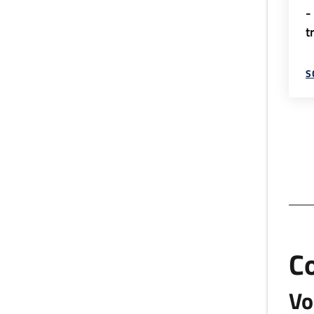
-
t
S
C
Vo