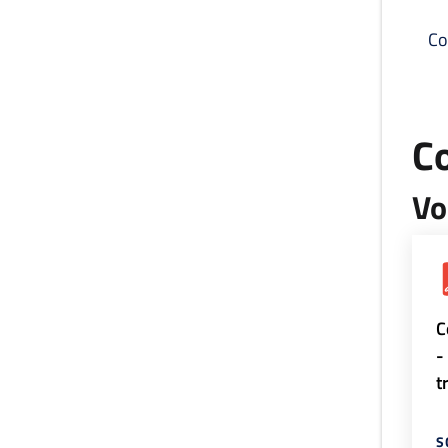
Co
C
Vo
C
-
t
S