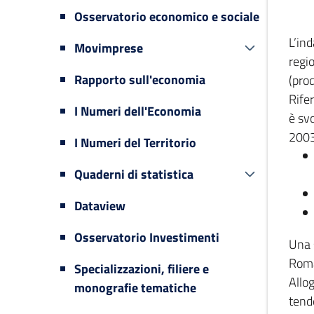
Osservatorio economico e sociale
L’in
Movimprese
regi
Rapporto sull'economia
(prod
Rifer
I Numeri dell'Economia
è svo
2003
I Numeri del Territorio
Quaderni di statistica
Dataview
Osservatorio Investimenti
Una 
Romag
Specializzazioni, filiere e
Allog
monografie tematiche
tende