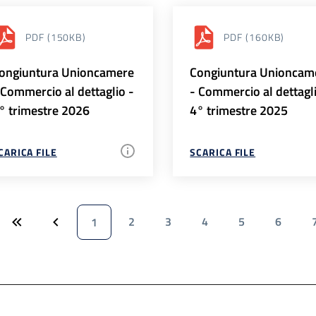
PDF
(150KB)
PDF
(160KB)
ongiuntura Unioncamere
Congiuntura Unioncam
 Commercio al dettaglio -
- Commercio al dettagl
° trimestre 2026
4° trimestre 2025
CARICA FILE
SCARICA FILE
2
3
4
5
6
1