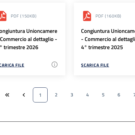
PDF
(150KB)
PDF
(160KB)
ongiuntura Unioncamere
Congiuntura Unioncam
 Commercio al dettaglio -
- Commercio al dettagl
° trimestre 2026
4° trimestre 2025
CARICA FILE
SCARICA FILE
2
3
4
5
6
1