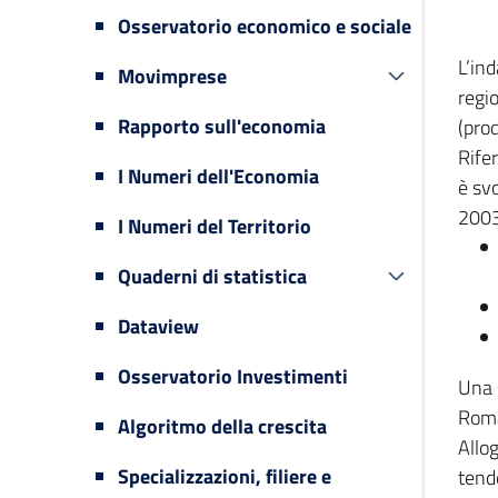
Osservatorio economico e sociale
L’in
Movimprese
regi
Rapporto sull'economia
(prod
Rifer
I Numeri dell'Economia
è svo
2003
I Numeri del Territorio
Quaderni di statistica
Dataview
Osservatorio Investimenti
Una 
Romag
Algoritmo della crescita
Allog
Specializzazioni, filiere e
tende