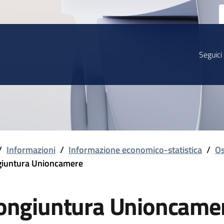
Seguici
/
Informazioni
/
Informazione economico-statistica
/
Os
iuntura Unioncamere
ongiuntura Unioncame