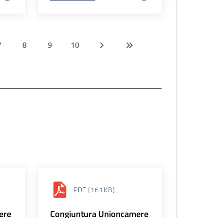
7
8
9
10
PDF
(161KB)
ere
Congiuntura Unioncamere