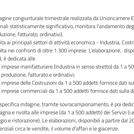
dagine congiunturale trimestrale realizzata da Unioncamere
onali statisticamente significativo, monitora l'andamento degl
uzione, fatturato, ordinativi).
ita ai principali settori di attività economica - Industria, Cos
lta nei confronti di oltre 1.300 imprese. L'elaborazione, disp
, è dedicata alle
imprese manifatturiere (Industria in senso stretto) da 1 a 50
produzione, fatturato e ordinativi;
imprese delle Costruzioni da 1 a 500 addetti fornisce dati s
imprese commerciali da 1 a 500 addetti fornisce dati sulla d
specifica indagine, tramite sovracampionamento, è poi dedicata
na e rivolta alle imprese (da 1 a 500 addetti) dei Servizi (i.
gio e ristorazione). Le elaborazioni, disponibili a partire dal 
nziali circa le vendite, il volume d’affari e le giacenze.