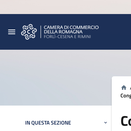
Vai al contenuto principale
Vai al footer
Cong
C
IN QUESTA SEZIONE