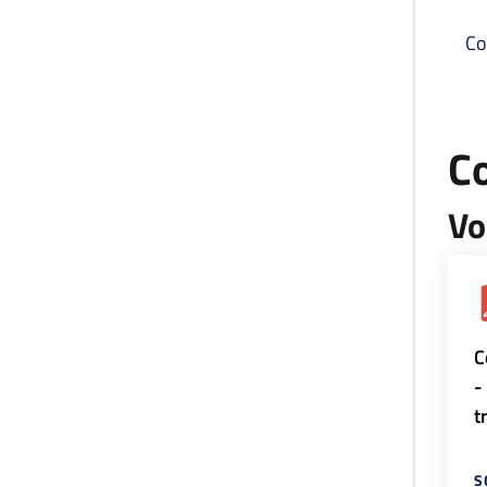
Co
C
Vo
C
-
t
S