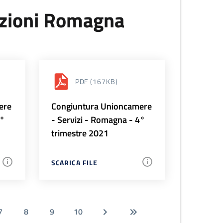
uzioni Romagna
PDF
(167KB)
ere
Congiuntura Unioncamere
1°
- Servizi - Romagna - 4°
trimestre 2021
SCARICA FILE
7
8
9
10