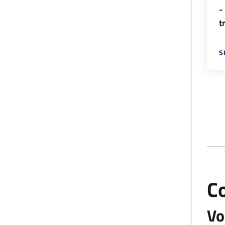
-
t
S
C
Vo