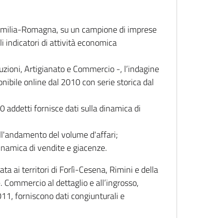
 Emilia-Romagna, su un campione di imprese
i indicatori di attività economica
truzioni, Artigianato e Commercio -, l’indagine
onibile online dal 2010 con serie storica dal
0 addetti fornisce dati sulla dinamica di
ull'andamento del volume d'affari;
inamica di vendite e giacenze.
 ai territori di Forlì-Cesena, Rimini e della
e. Commercio al dettaglio e all’ingrosso,
2011, forniscono dati congiunturali e