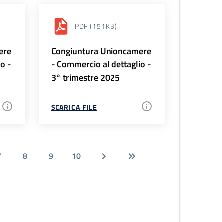
PDF
(151KB)
ere
Congiuntura Unioncamere
io -
- Commercio al dettaglio -
3° trimestre 2025
SCARICA FILE
7
8
9
10