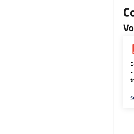
Co
Vo
C
-
t
S