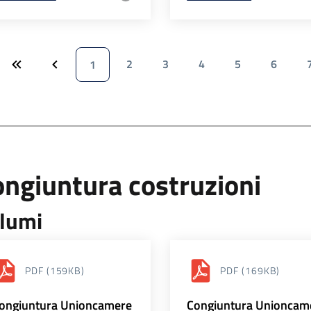
2
3
4
5
6
1
ngiuntura costruzioni
lumi
PDF
(159KB)
PDF
(169KB)
ongiuntura Unioncamere
Congiuntura Unioncam