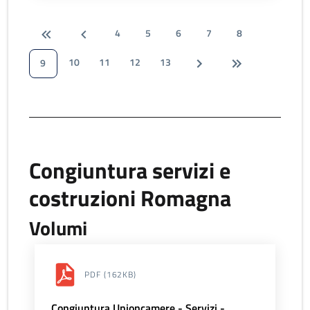
4
5
6
7
8
10
11
12
13
9
Congiuntura servizi e
costruzioni Romagna
Volumi
PDF
(162KB)
Congiuntura Unioncamere - Servizi -