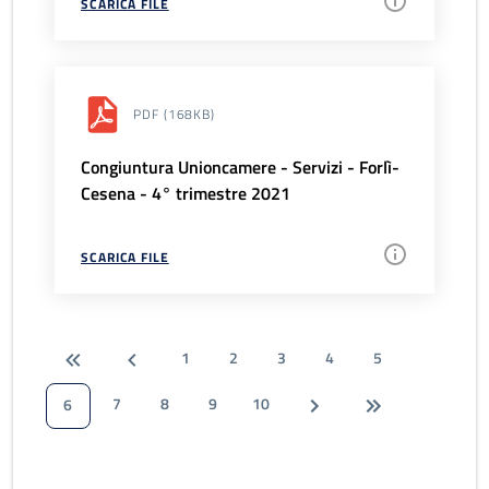
SCARICA FILE
PDF
(168KB)
Congiuntura Unioncamere - Servizi - Forlì-
Cesena - 4° trimestre 2021
SCARICA FILE
1
2
3
4
5
7
8
9
10
6