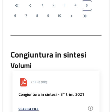
1
2
3
4
5
6
7
8
9
10
Congiuntura in sintesi
Volumi
PDF
(83KB)
Congiuntura in sintesi - 3° trim. 2021
SCARICA FILE