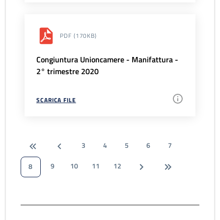
PDF
(170KB)
Congiuntura Unioncamere - Manifattura -
2° trimestre 2020
SCARICA FILE
3
4
5
6
7
9
10
11
12
8