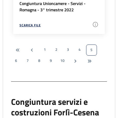
Congiuntura Unioncamere - Servizi -
Romagna - 3° trimestre 2022
SCARICA FILE
1
2
3
4
5
6
7
8
9
10
Congiuntura servizi e
costruzioni Forlì-Cesena