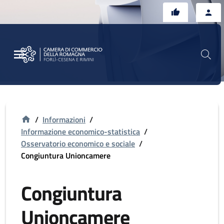
Vai al contenuto principale
Vai al footer
/
Informazioni
/
Informazione economico-statistica
/
Osservatorio economico e sociale
/
Congiuntura Unioncamere
Congiuntura
Unioncamere