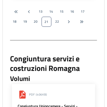
13
14
15
16
17
18
19
20
22
21
Congiuntura servizi e
costruzioni Romagna
Volumi
PDF
(406KB)
Congiuntura Unioncamere - Servizi -