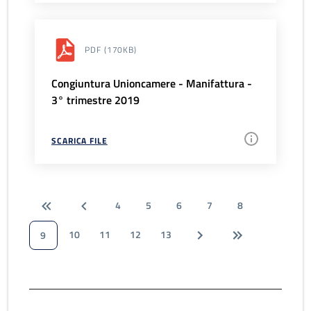
PDF
(170KB)
Congiuntura Unioncamere - Manifattura -
3° trimestre 2019
SCARICA FILE
4
5
6
7
8
10
11
12
13
9