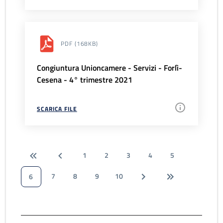
PDF
(168KB)
Congiuntura Unioncamere - Servizi - Forlì-
Cesena - 4° trimestre 2021
SCARICA FILE
1
2
3
4
5
7
8
9
10
6