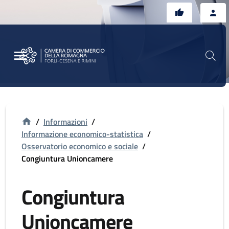
Vai al contenuto principale
Vai al footer
/
Informazioni
/
Informazione economico-statistica
/
Osservatorio economico e sociale
/
Congiuntura Unioncamere
Congiuntura
Unioncamere