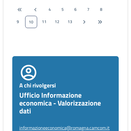
4
5
6
7
8
9
11
12
13
10
A chi rivolgersi
Ufficio Informazione
economica - Valorizzazione
dati
informazioneeconomica@romagna.camcom.it