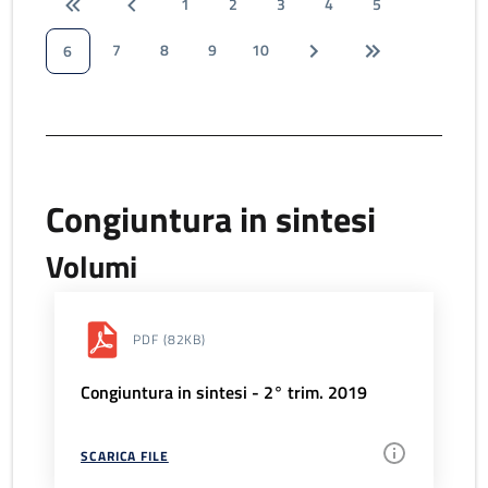
1
2
3
4
5
7
8
9
10
6
Congiuntura in sintesi
Volumi
PDF
(82KB)
Congiuntura in sintesi - 2° trim. 2019
SCARICA FILE