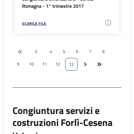
Romagna - 1° trimestre 2017
SCARICA FILE
4
5
6
7
8
9
10
11
12
13
Congiuntura servizi e
costruzioni Forlì-Cesena