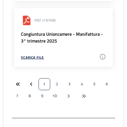
PDF
(197KB)
Congiuntura Unioncamere - Manifattura -
3° trimestre 2025
SCARICA FILE
2
3
4
5
6
1
7
8
9
10