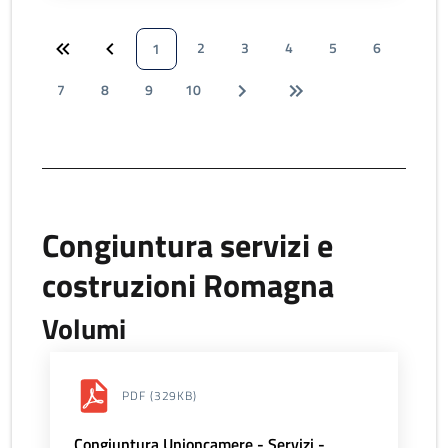
2
3
4
5
6
1
7
8
9
10
Congiuntura servizi e
costruzioni Romagna
Volumi
PDF
(329KB)
Congiuntura Unioncamere - Servizi -