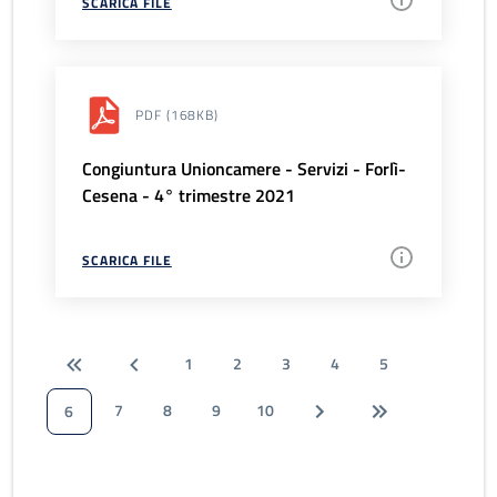
SCARICA FILE
PDF
(168KB)
Congiuntura Unioncamere - Servizi - Forlì-
Cesena - 4° trimestre 2021
SCARICA FILE
1
2
3
4
5
7
8
9
10
6