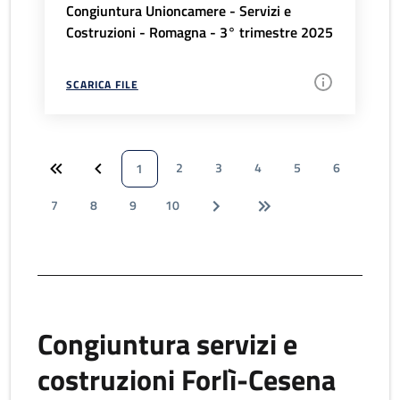
Congiuntura Unioncamere - Servizi e
Costruzioni - Romagna - 3° trimestre 2025
SCARICA FILE
2
3
4
5
6
1
7
8
9
10
Congiuntura servizi e
costruzioni Forlì-Cesena