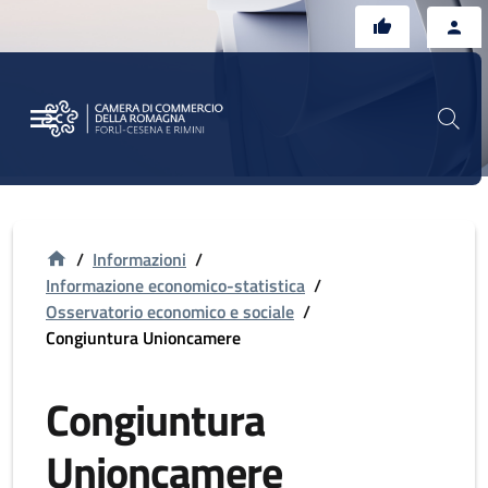
Vai al contenuto principale
Vai al footer
/
Informazioni
/
Informazione economico-statistica
/
Osservatorio economico e sociale
/
Congiuntura Unioncamere
Congiuntura
Unioncamere