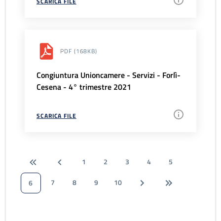
SCARICA FILE
PDF
(168KB)
Congiuntura Unioncamere - Servizi - Forlì-
Cesena - 4° trimestre 2021
SCARICA FILE
1
2
3
4
5
7
8
9
10
6