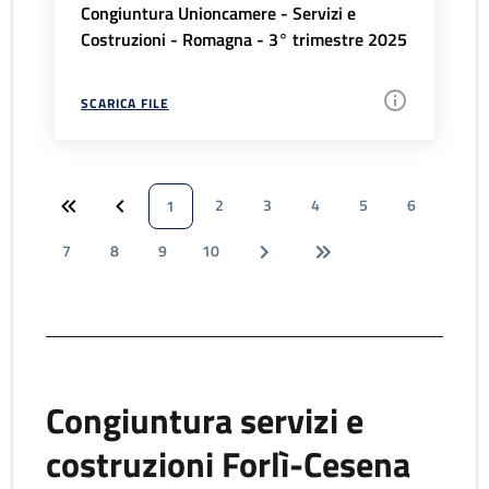
Congiuntura Unioncamere - Servizi e
Costruzioni - Romagna - 3° trimestre 2025
SCARICA FILE
2
3
4
5
6
1
7
8
9
10
Congiuntura servizi e
costruzioni Forlì-Cesena