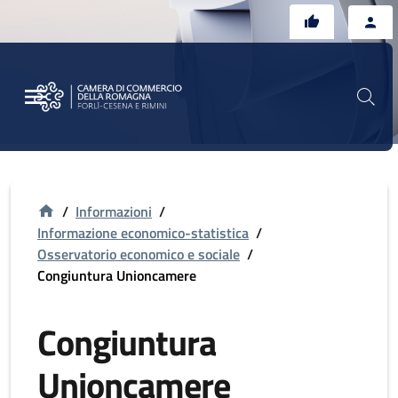
Vai al contenuto principale
Vai al footer
/
Informazioni
/
Informazione economico-statistica
/
Osservatorio economico e sociale
/
Congiuntura Unioncamere
Congiuntura
Unioncamere