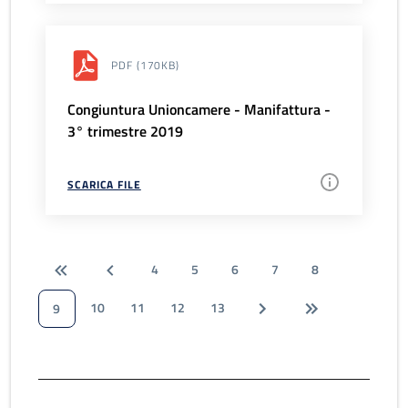
PDF
(170KB)
Congiuntura Unioncamere - Manifattura -
3° trimestre 2019
SCARICA FILE
4
5
6
7
8
10
11
12
13
9