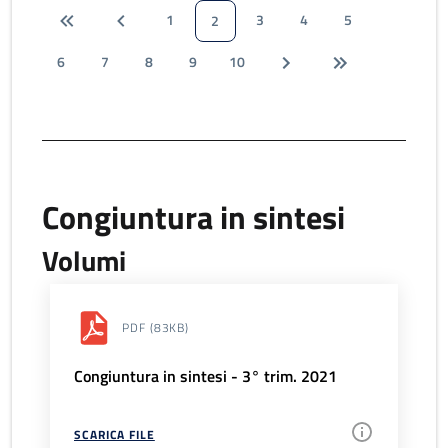
1
3
4
5
2
6
7
8
9
10
Congiuntura in sintesi
Volumi
PDF
(83KB)
Congiuntura in sintesi - 3° trim. 2021
SCARICA FILE