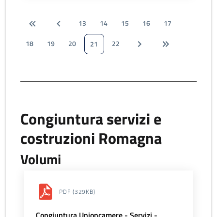
13
14
15
16
17
18
19
20
22
21
Congiuntura servizi e
costruzioni Romagna
Volumi
PDF
(329KB)
Congiuntura Unioncamere - Servizi -