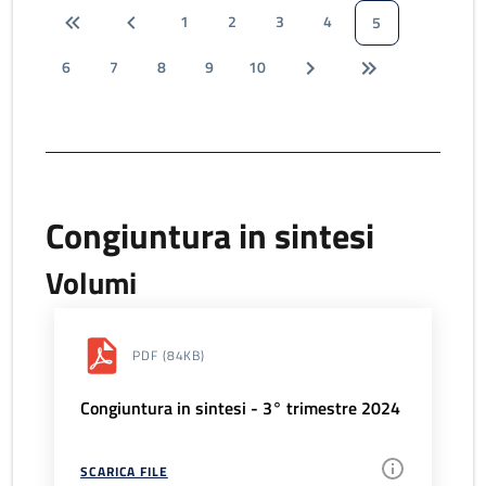
1
2
3
4
5
6
7
8
9
10
Congiuntura in sintesi
Volumi
PDF
(84KB)
Congiuntura in sintesi - 3° trimestre 2024
SCARICA FILE