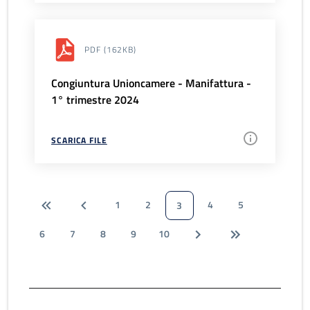
PDF
(162KB)
Congiuntura Unioncamere - Manifattura -
1° trimestre 2024
SCARICA FILE
1
2
4
5
3
6
7
8
9
10