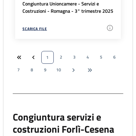
Congiuntura Unioncamere - Servizi e
Costruzioni - Romagna - 3° trimestre 2025
SCARICA FILE
2
3
4
5
6
1
7
8
9
10
Congiuntura servizi e
costruzioni Forlì-Cesena