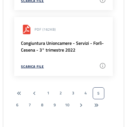
SCARICA FILE
PDF
(162KB)
Congiuntura Unioncamere - Servizi - Forlì-
Cesena - 3° trimestre 2022
SCARICA FILE
1
2
3
4
5
6
7
8
9
10