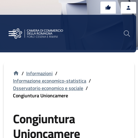
Vai al contenuto principale
Vai al footer
/
Informazioni
/
Informazione economico-statistica
/
Osservatorio economico e sociale
/
Congiuntura Unioncamere
Congiuntura
Unioncamere