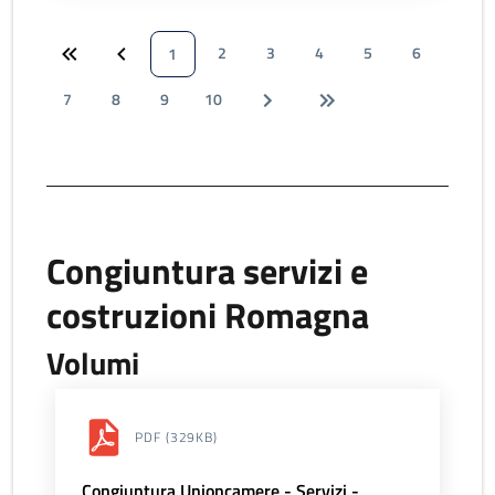
2
3
4
5
6
1
7
8
9
10
Congiuntura servizi e
costruzioni Romagna
Volumi
PDF
(329KB)
Congiuntura Unioncamere - Servizi -