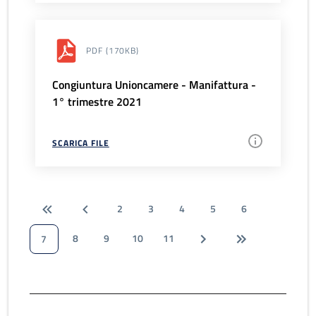
PDF
(170KB)
Congiuntura Unioncamere - Manifattura -
1° trimestre 2021
SCARICA FILE
2
3
4
5
6
8
9
10
11
7