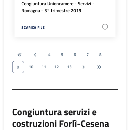
Congiuntura Unioncamere - Servizi -
Romagna - 3° trimestre 2019
SCARICA FILE
4
5
6
7
8
10
11
12
13
9
Congiuntura servizi e
costruzioni Forlì-Cesena