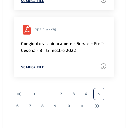
SCARICA FILE
PDF
(162KB)
Congiuntura Unioncamere - Servizi - Forlì-
Cesena - 3° trimestre 2022
SCARICA FILE
1
2
3
4
5
6
7
8
9
10