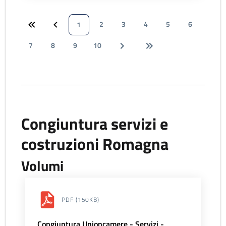
2
3
4
5
6
1
7
8
9
10
Congiuntura servizi e
costruzioni Romagna
Volumi
PDF
(150KB)
Congiuntura Unioncamere - Servizi -