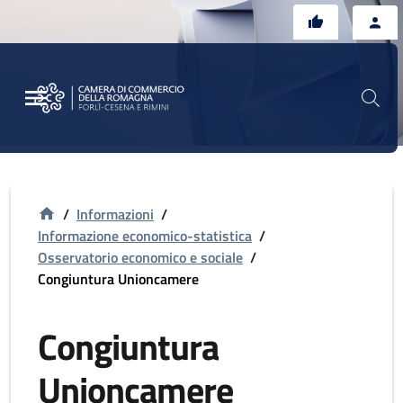
Vai al contenuto principale
Vai al footer
/
Informazioni
/
Informazione economico-statistica
/
Osservatorio economico e sociale
/
Congiuntura Unioncamere
Congiuntura
Unioncamere