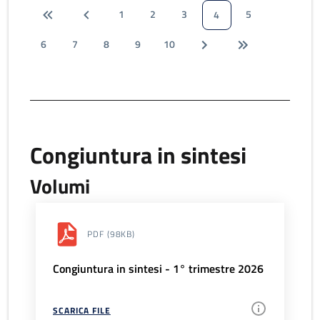
1
2
3
5
4
6
7
8
9
10
Congiuntura in sintesi
Volumi
PDF
(98KB)
Congiuntura in sintesi - 1° trimestre 2026
SCARICA FILE