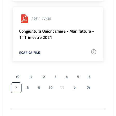
PDF
(170KB)
Congiuntura Unioncamere - Manifattura -
1° trimestre 2021
SCARICA FILE
2
3
4
5
6
8
9
10
11
7