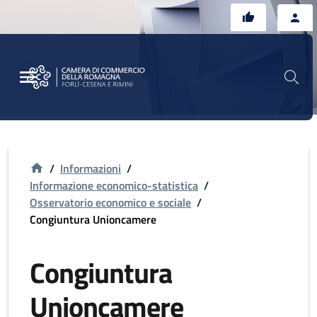
Vai al contenuto principale
Vai al footer
/
Informazioni
/
Informazione economico-statistica
/
Osservatorio economico e sociale
/
Congiuntura Unioncamere
Congiuntura
Unioncamere