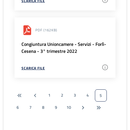
SCARICA FILE
PDF
(162KB)
Congiuntura Unioncamere - Servizi - Forlì-
Cesena - 3° trimestre 2022
SCARICA FILE
1
2
3
4
5
6
7
8
9
10