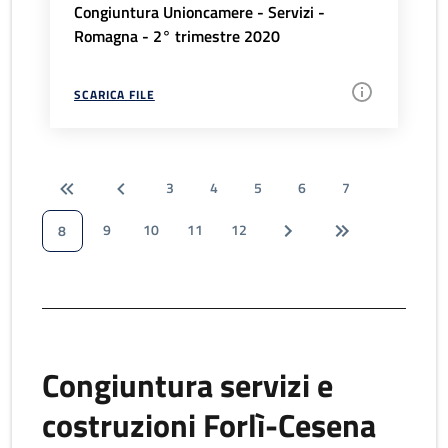
Congiuntura Unioncamere - Servizi -
Romagna - 2° trimestre 2020
SCARICA FILE
3
4
5
6
7
9
10
11
12
8
Congiuntura servizi e
costruzioni Forlì-Cesena