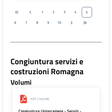
1
2
3
4
5
6
7
8
9
10
Congiuntura servizi e
costruzioni Romagna
Volumi
PDF
(162KB)
Congiuntura Unioncamere - Servizi -