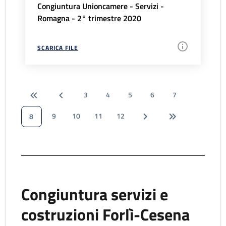
Congiuntura Unioncamere - Servizi -
Romagna - 2° trimestre 2020
SCARICA FILE
3
4
5
6
7
9
10
11
12
8
Congiuntura servizi e
costruzioni Forlì-Cesena