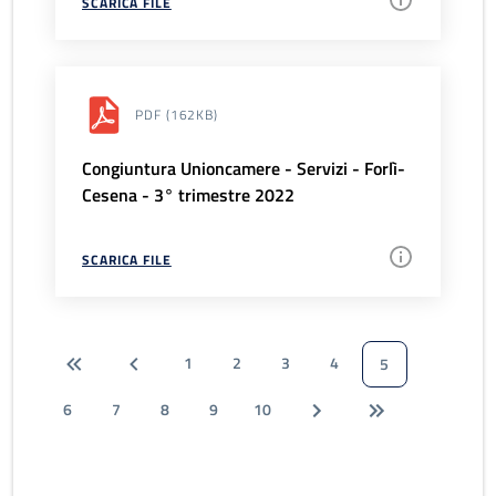
SCARICA FILE
PDF
(162KB)
Congiuntura Unioncamere - Servizi - Forlì-
Cesena - 3° trimestre 2022
SCARICA FILE
1
2
3
4
5
6
7
8
9
10