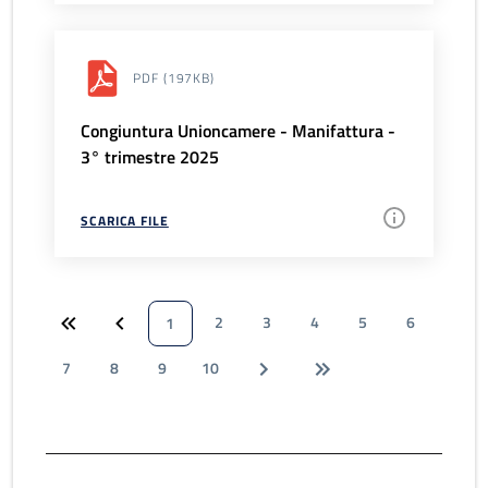
PDF
(197KB)
Congiuntura Unioncamere - Manifattura -
3° trimestre 2025
SCARICA FILE
2
3
4
5
6
1
7
8
9
10