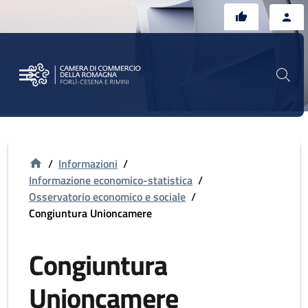
Vai al contenuto principale
Vai al footer
/
Informazioni
/
Informazione economico-statistica
/
Osservatorio economico e sociale
/
Congiuntura Unioncamere
Congiuntura
Unioncamere