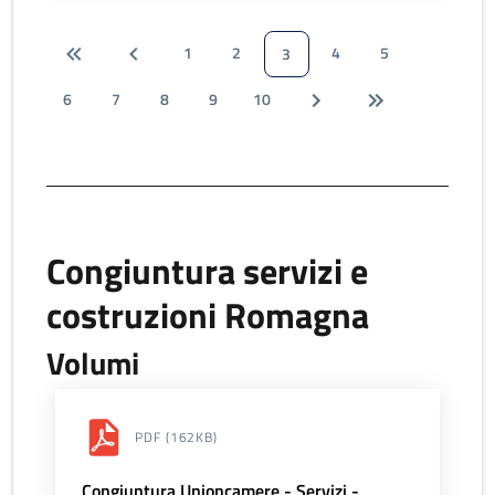
1
2
4
5
3
6
7
8
9
10
Congiuntura servizi e
costruzioni Romagna
Volumi
PDF
(162KB)
Congiuntura Unioncamere - Servizi -