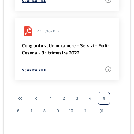
SCARICA FILE
PDF
(162KB)
Congiuntura Unioncamere - Servizi - Forlì-
Cesena - 3° trimestre 2022
SCARICA FILE
1
2
3
4
5
6
7
8
9
10