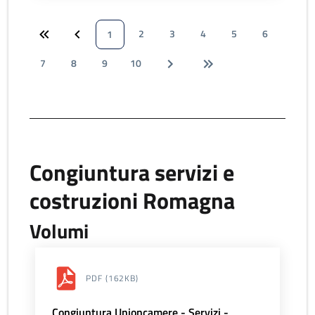
2
3
4
5
6
1
7
8
9
10
Congiuntura servizi e
costruzioni Romagna
Volumi
PDF
(162KB)
Congiuntura Unioncamere - Servizi -