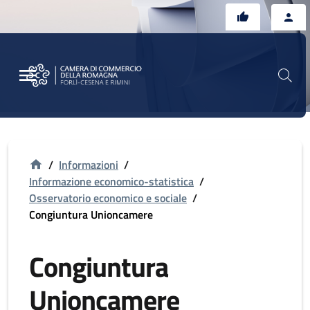
Vai al contenuto principale
Vai al footer
/
Informazioni
/
Informazione economico-statistica
/
Osservatorio economico e sociale
/
Congiuntura Unioncamere
Congiuntura
Unioncamere