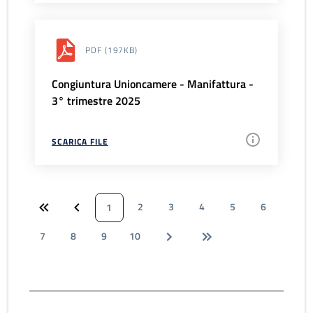
PDF
(197KB)
Congiuntura Unioncamere - Manifattura -
3° trimestre 2025
SCARICA FILE
2
3
4
5
6
1
7
8
9
10