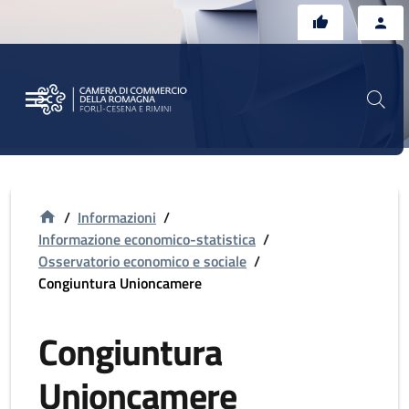
Vai al contenuto principale
Vai al footer
/
Informazioni
/
Informazione economico-statistica
/
Osservatorio economico e sociale
/
Congiuntura Unioncamere
Congiuntura
Unioncamere