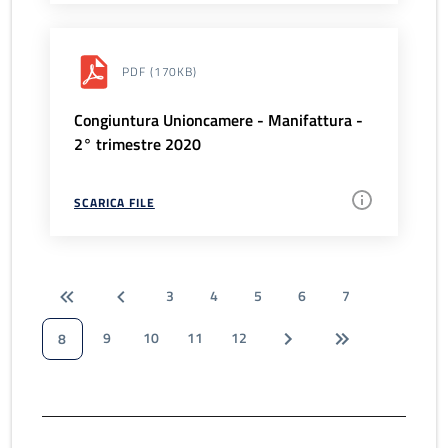
PDF
(170KB)
Congiuntura Unioncamere - Manifattura -
2° trimestre 2020
SCARICA FILE
3
4
5
6
7
9
10
11
12
8