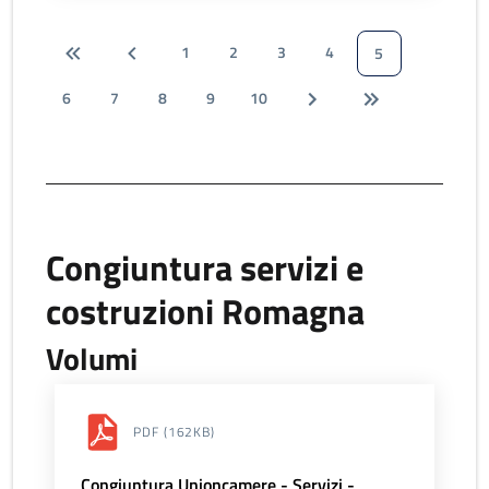
1
2
3
4
5
6
7
8
9
10
Congiuntura servizi e
costruzioni Romagna
Volumi
PDF
(162KB)
Congiuntura Unioncamere - Servizi -