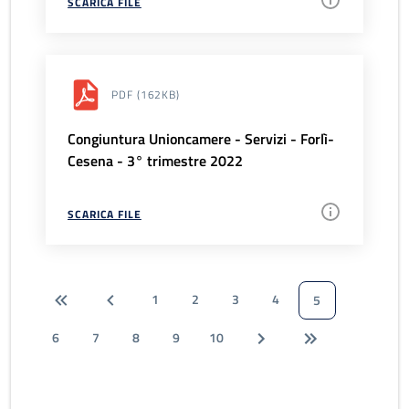
SCARICA FILE
PDF
(162KB)
Congiuntura Unioncamere - Servizi - Forlì-
Cesena - 3° trimestre 2022
SCARICA FILE
1
2
3
4
5
6
7
8
9
10