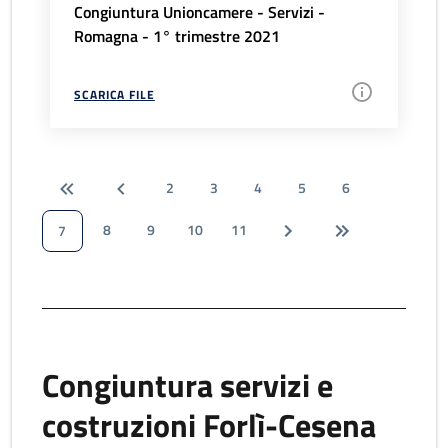
Congiuntura Unioncamere - Servizi -
Romagna - 1° trimestre 2021
SCARICA FILE
2
3
4
5
6
8
9
10
11
7
Congiuntura servizi e
costruzioni Forlì-Cesena