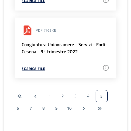
SCARICA FILE
PDF
(162KB)
Congiuntura Unioncamere - Servizi - Forlì-
Cesena - 3° trimestre 2022
SCARICA FILE
1
2
3
4
5
6
7
8
9
10