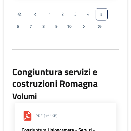
1
2
3
4
5
6
7
8
9
10
Congiuntura servizi e
costruzioni Romagna
Volumi
PDF
(162KB)
Congiuntura Unioncamere - Servizi -