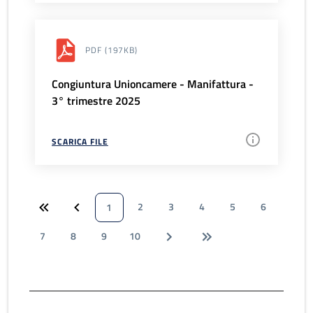
PDF
(197KB)
Congiuntura Unioncamere - Manifattura -
3° trimestre 2025
SCARICA FILE
2
3
4
5
6
1
7
8
9
10