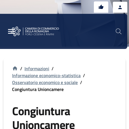
Vai al contenuto principale
Vai al footer
/
Informazioni
/
Informazione economico-statistica
/
Osservatorio economico e sociale
/
Congiuntura Unioncamere
Congiuntura
Unioncamere