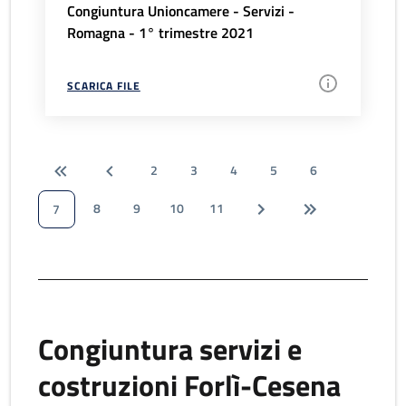
Congiuntura Unioncamere - Servizi -
Romagna - 1° trimestre 2021
SCARICA FILE
2
3
4
5
6
8
9
10
11
7
Congiuntura servizi e
costruzioni Forlì-Cesena