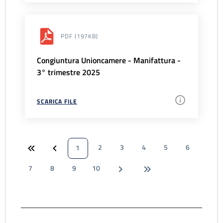
PDF
(197KB)
Congiuntura Unioncamere - Manifattura -
3° trimestre 2025
SCARICA FILE
2
3
4
5
6
1
7
8
9
10