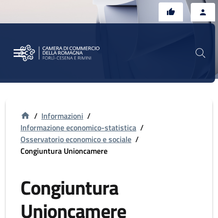
Vai al contenuto principale
Vai al footer
/
Informazioni
/
Informazione economico-statistica
/
Osservatorio economico e sociale
/
Congiuntura Unioncamere
Congiuntura
Unioncamere