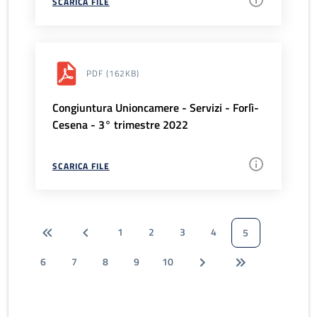
SCARICA FILE
PDF
(162KB)
Congiuntura Unioncamere - Servizi - Forlì-
Cesena - 3° trimestre 2022
SCARICA FILE
1
2
3
4
5
6
7
8
9
10