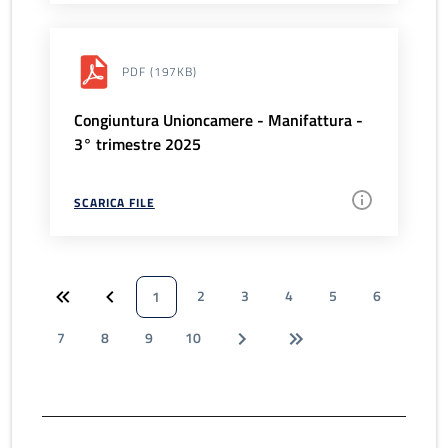
PDF
(197KB)
Congiuntura Unioncamere - Manifattura -
3° trimestre 2025
SCARICA FILE
2
3
4
5
6
1
7
8
9
10