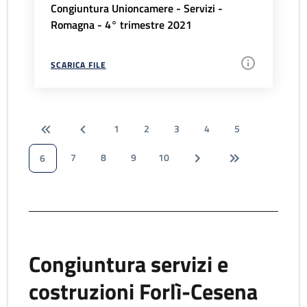
Congiuntura Unioncamere - Servizi -
Romagna - 4° trimestre 2021
SCARICA FILE
1
2
3
4
5
7
8
9
10
6
Congiuntura servizi e
costruzioni Forlì-Cesena