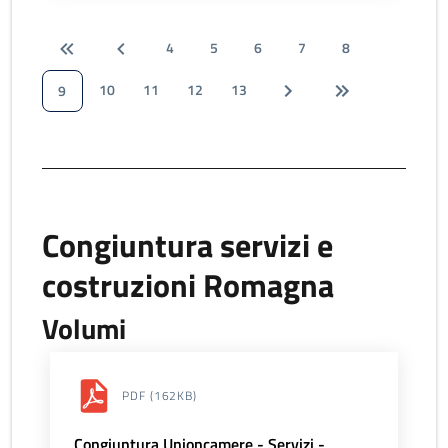
4
5
6
7
8
10
11
12
13
9
Congiuntura servizi e
costruzioni Romagna
Volumi
PDF
(162KB)
Congiuntura Unioncamere - Servizi -