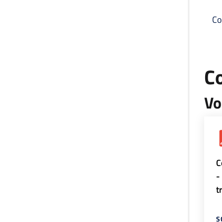
Co
C
Vo
C
-
t
S