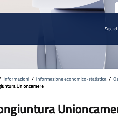
Seguici
/
Informazioni
/
Informazione economico-statistica
/
Os
iuntura Unioncamere
ongiuntura Unioncame