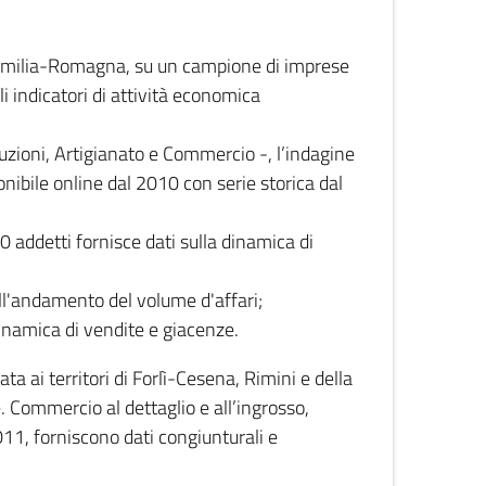
 Emilia-Romagna, su un campione di imprese
i indicatori di attività economica
truzioni, Artigianato e Commercio -, l’indagine
onibile online dal 2010 con serie storica dal
0 addetti fornisce dati sulla dinamica di
ull'andamento del volume d'affari;
inamica di vendite e giacenze.
 ai territori di Forlì-Cesena, Rimini e della
e. Commercio al dettaglio e all’ingrosso,
2011, forniscono dati congiunturali e