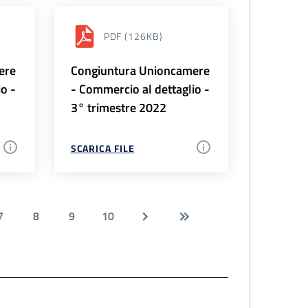
PDF
(126KB)
ere
Congiuntura Unioncamere
io -
- Commercio al dettaglio -
3° trimestre 2022
SCARICA FILE
7
8
9
10