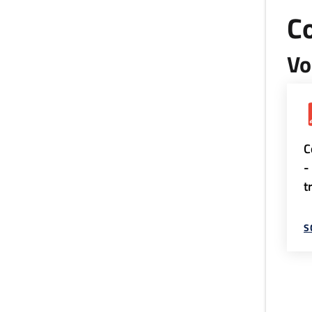
Co
Vo
C
-
t
S