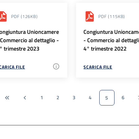
PDF
(126KB)
PDF
(115KB)
ongiuntura Unioncamere
Congiuntura Unioncam
 Commercio al dettaglio -
- Commercio al dettagl
° trimestre 2023
4° trimestre 2022
CARICA FILE
SCARICA FILE
1
2
3
4
6
5