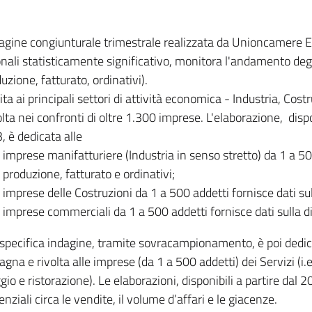
dagine congiunturale trimestrale realizzata da Unioncamere
onali statisticamente significativo, monitora l'andamento degl
uzione, fatturato, ordinativi).
ita ai principali settori di attività economica - Industria, Cos
lta nei confronti di oltre 1.300 imprese. L'elaborazione, disp
, è dedicata alle
imprese manifatturiere (Industria in senso stretto) da 1 a 50
produzione, fatturato e ordinativi;
imprese delle Costruzioni da 1 a 500 addetti fornisce dati s
imprese commerciali da 1 a 500 addetti fornisce dati sulla d
specifica indagine, tramite sovracampionamento, è poi dedicata
na e rivolta alle imprese (da 1 a 500 addetti) dei Servizi (i.
gio e ristorazione). Le elaborazioni, disponibili a partire dal 
nziali circa le vendite, il volume d’affari e le giacenze.