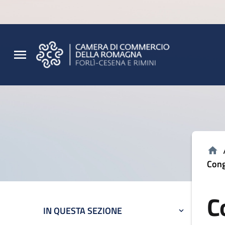
Vai al contenuto principale
Vai al footer
Cong
C
IN QUESTA SEZIONE