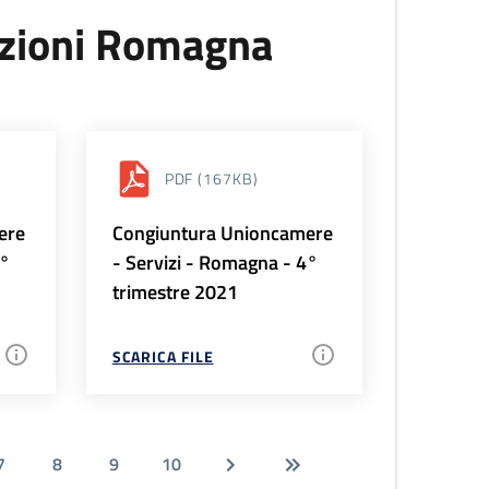
uzioni Romagna
PDF
(167KB)
ere
Congiuntura Unioncamere
1°
- Servizi - Romagna - 4°
trimestre 2021
SCARICA FILE
7
8
9
10