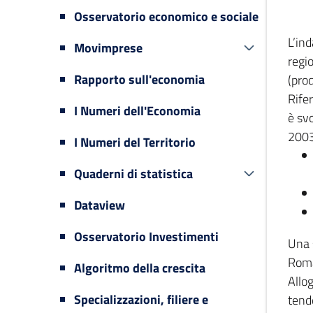
Osservatorio economico e sociale
L’in
Movimprese
regi
Rapporto sull'economia
(prod
Rifer
I Numeri dell'Economia
è svo
2003
I Numeri del Territorio
Quaderni di statistica
Dataview
Osservatorio Investimenti
Una 
Romag
Algoritmo della crescita
Allog
Specializzazioni, filiere e
tende