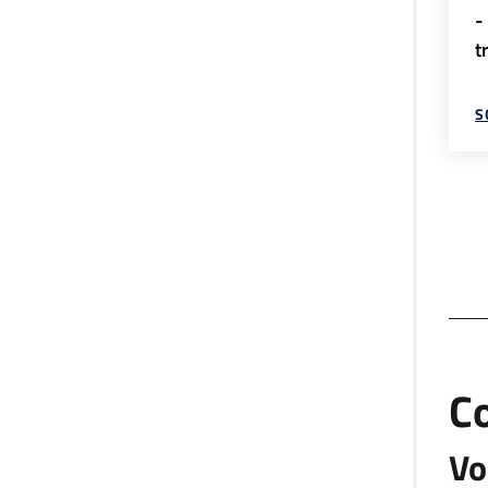
-
t
S
C
Vo