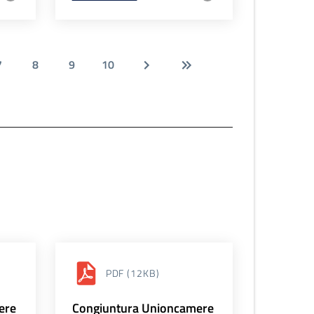
7
8
9
10
PDF
(12KB)
ere
Congiuntura Unioncamere