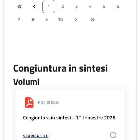
2
3
4
5
6
1
7
8
9
10
Congiuntura in sintesi
Volumi
PDF
(98KB)
Congiuntura in sintesi - 1° trimestre 2026
SCARICA FILE