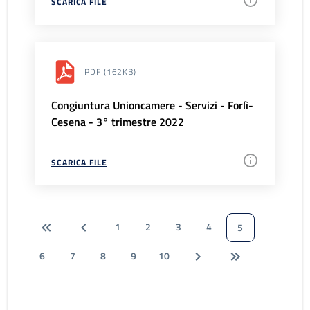
SCARICA FILE
PDF
(162KB)
Congiuntura Unioncamere - Servizi - Forlì-
Cesena - 3° trimestre 2022
SCARICA FILE
1
2
3
4
5
6
7
8
9
10