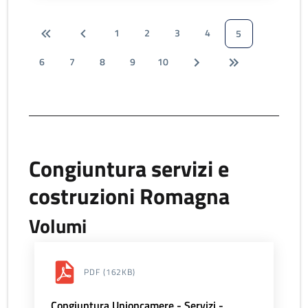
1
2
3
4
5
6
7
8
9
10
Congiuntura servizi e
costruzioni Romagna
Volumi
PDF
(162KB)
Congiuntura Unioncamere - Servizi -