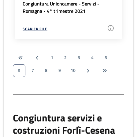
Congiuntura Unioncamere - Servizi -
Romagna - 4° trimestre 2021
SCARICA FILE
1
2
3
4
5
7
8
9
10
6
Congiuntura servizi e
costruzioni Forlì-Cesena