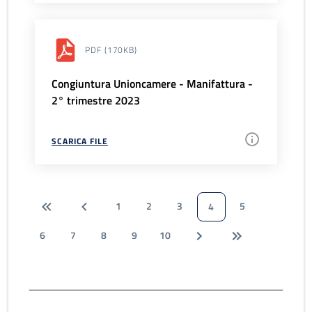
PDF
(170KB)
Congiuntura Unioncamere - Manifattura -
2° trimestre 2023
SCARICA FILE
1
2
3
5
4
6
7
8
9
10