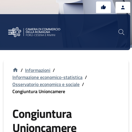
Vai al contenuto principale
Vai al footer
/
Informazioni
/
Informazione economico-statistica
/
Osservatorio economico e sociale
/
Congiuntura Unioncamere
Congiuntura
Unioncamere