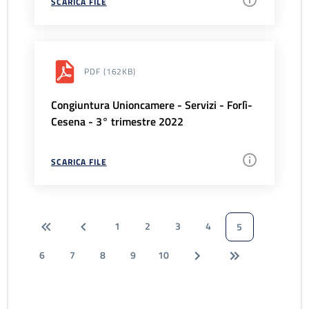
SCARICA FILE
PDF
(162KB)
Congiuntura Unioncamere - Servizi - Forlì-
Cesena - 3° trimestre 2022
SCARICA FILE
1
2
3
4
5
6
7
8
9
10