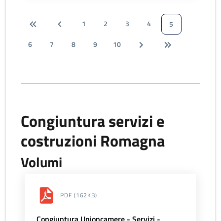
1
2
3
4
5
6
7
8
9
10
Congiuntura servizi e
costruzioni Romagna
Volumi
PDF
(162KB)
Congiuntura Unioncamere - Servizi -