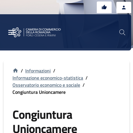
Vai al contenuto principale
Vai al footer
/
Informazioni
/
Informazione economico-statistica
/
Osservatorio economico e sociale
/
Congiuntura Unioncamere
Congiuntura
Unioncamere