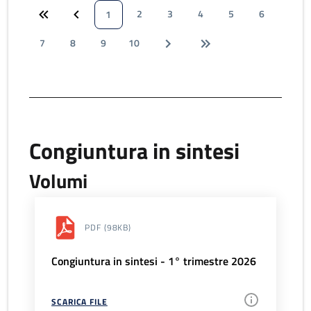
2
3
4
5
6
1
7
8
9
10
Congiuntura in sintesi
Volumi
PDF
(98KB)
Congiuntura in sintesi - 1° trimestre 2026
SCARICA FILE