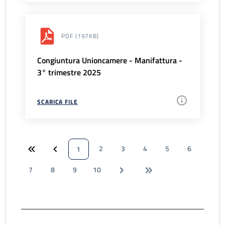
PDF
(197KB)
Congiuntura Unioncamere - Manifattura -
3° trimestre 2025
SCARICA FILE
2
3
4
5
6
1
7
8
9
10