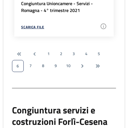
Congiuntura Unioncamere - Servizi -
Romagna - 4° trimestre 2021
SCARICA FILE
1
2
3
4
5
7
8
9
10
6
Congiuntura servizi e
costruzioni Forlì-Cesena