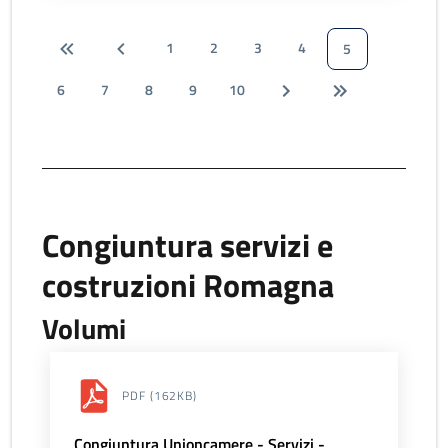
1
2
3
4
5
6
7
8
9
10
Congiuntura servizi e
costruzioni Romagna
Volumi
PDF
(162KB)
Congiuntura Unioncamere - Servizi -