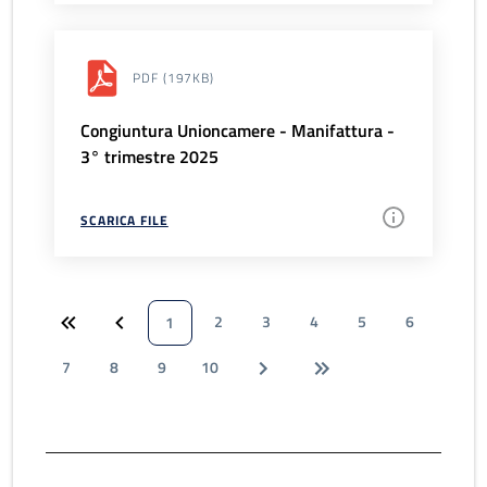
PDF
(197KB)
Congiuntura Unioncamere - Manifattura -
3° trimestre 2025
SCARICA FILE
2
3
4
5
6
1
7
8
9
10