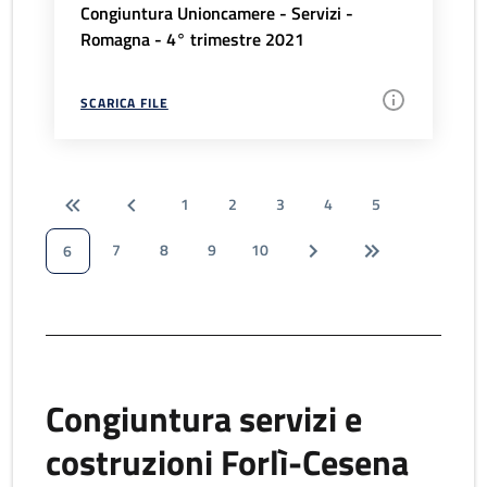
Congiuntura Unioncamere - Servizi -
Romagna - 4° trimestre 2021
SCARICA FILE
1
2
3
4
5
7
8
9
10
6
Congiuntura servizi e
costruzioni Forlì-Cesena