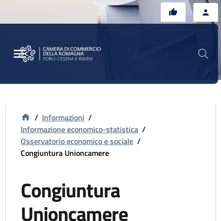
Vai al contenuto principale
Vai al footer
/
Informazioni
/
Informazione economico-statistica
/
Osservatorio economico e sociale
/
Congiuntura Unioncamere
Congiuntura
Unioncamere