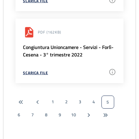
SCARICA FILE
PDF
(162KB)
Congiuntura Unioncamere - Servizi - Forlì-
Cesena - 3° trimestre 2022
SCARICA FILE
1
2
3
4
5
6
7
8
9
10