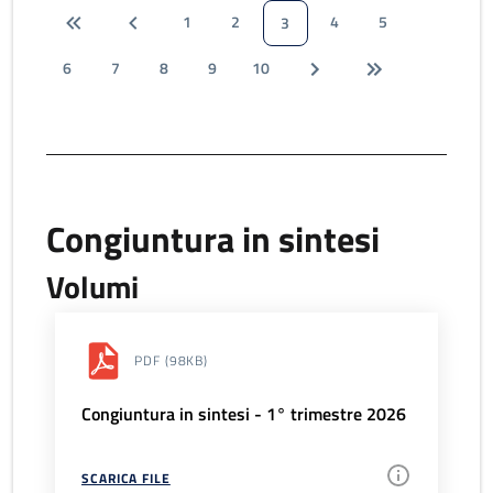
1
2
4
5
3
6
7
8
9
10
Congiuntura in sintesi
Volumi
PDF
(98KB)
Congiuntura in sintesi - 1° trimestre 2026
SCARICA FILE