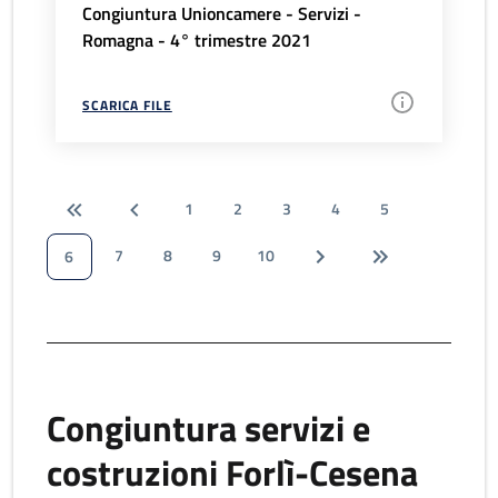
Congiuntura Unioncamere - Servizi -
Romagna - 4° trimestre 2021
SCARICA FILE
1
2
3
4
5
7
8
9
10
6
Congiuntura servizi e
costruzioni Forlì-Cesena