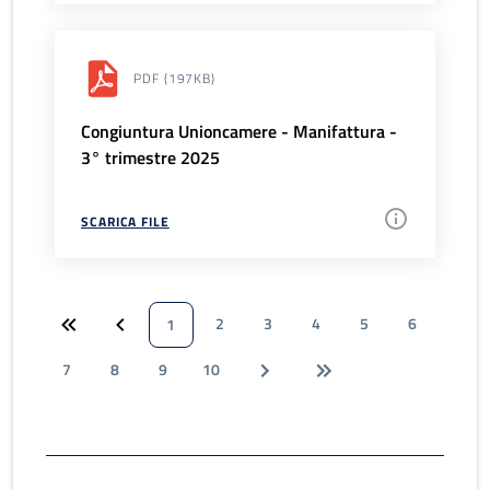
PDF
(197KB)
Congiuntura Unioncamere - Manifattura -
3° trimestre 2025
SCARICA FILE
2
3
4
5
6
1
7
8
9
10