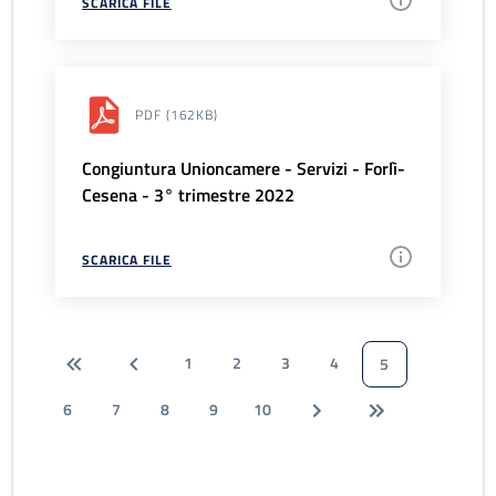
SCARICA FILE
PDF
(162KB)
Congiuntura Unioncamere - Servizi - Forlì-
Cesena - 3° trimestre 2022
SCARICA FILE
1
2
3
4
5
6
7
8
9
10