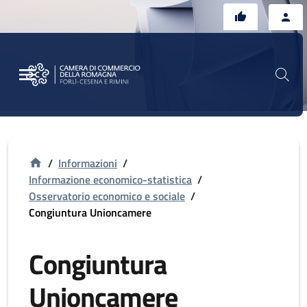
Vai al contenuto principale
Vai al footer
/
Informazioni
/
Informazione economico-statistica
/
Osservatorio economico e sociale
/
Congiuntura Unioncamere
Congiuntura
Unioncamere