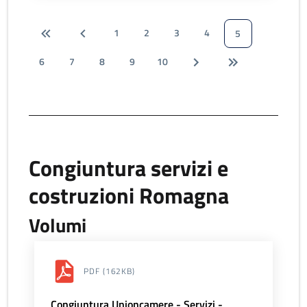
1
2
3
4
5
6
7
8
9
10
Congiuntura servizi e
costruzioni Romagna
Volumi
PDF
(162KB)
Congiuntura Unioncamere - Servizi -