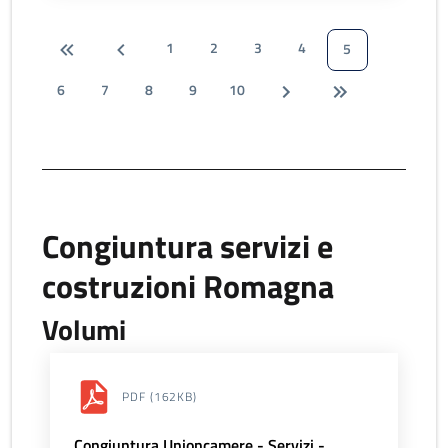
1
2
3
4
5
6
7
8
9
10
Congiuntura servizi e
costruzioni Romagna
Volumi
PDF
(162KB)
Congiuntura Unioncamere - Servizi -