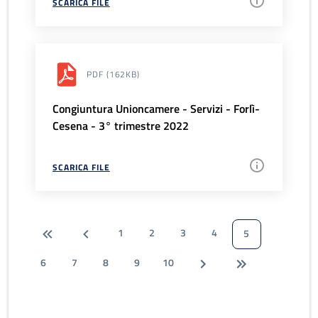
SCARICA FILE
PDF
(162KB)
Congiuntura Unioncamere - Servizi - Forlì-
Cesena - 3° trimestre 2022
SCARICA FILE
1
2
3
4
5
6
7
8
9
10