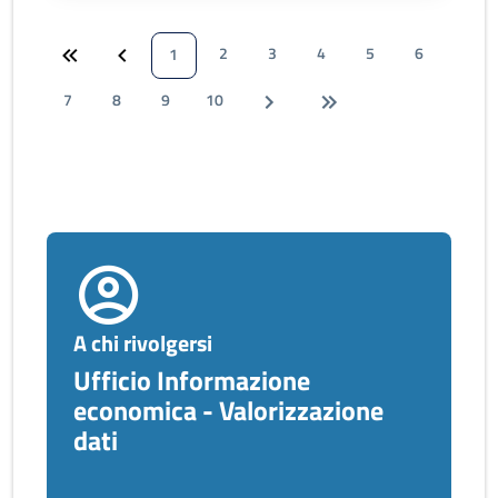
2
3
4
5
6
1
7
8
9
10
A chi rivolgersi
Ufficio Informazione
economica - Valorizzazione
dati