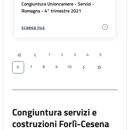
Congiuntura Unioncamere - Servizi -
Romagna - 4° trimestre 2021
SCARICA FILE
1
2
3
4
5
7
8
9
10
6
Congiuntura servizi e
costruzioni Forlì-Cesena