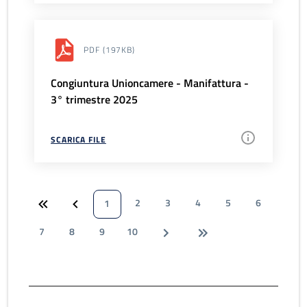
PDF
(197KB)
Congiuntura Unioncamere - Manifattura -
3° trimestre 2025
SCARICA FILE
2
3
4
5
6
1
7
8
9
10