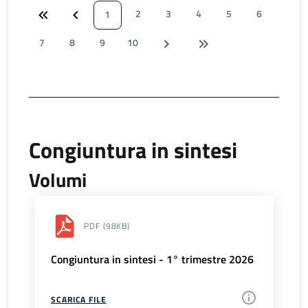
2
3
4
5
6
1
7
8
9
10
Congiuntura in sintesi
Volumi
PDF
(98KB)
Congiuntura in sintesi - 1° trimestre 2026
SCARICA FILE