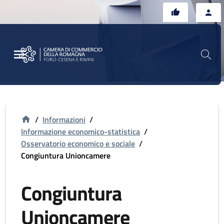
Vai al contenuto principale
Vai al footer
/
Informazioni
/
Informazione economico-statistica
/
Osservatorio economico e sociale
/
Congiuntura Unioncamere
Congiuntura
Unioncamere