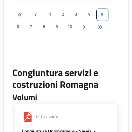
1
2
3
4
5
6
7
8
9
10
Congiuntura servizi e
costruzioni Romagna
Volumi
PDF
(162KB)
Congiuntura Unioncamere - Servizi -