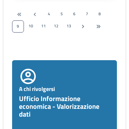
4
5
6
7
8
10
11
12
13
9
A chi rivolgersi
Ufficio Informazione
economica - Valorizzazione
dati