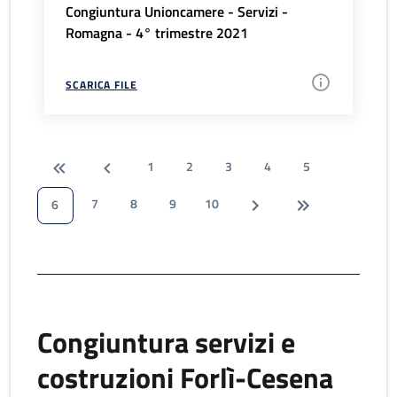
Congiuntura Unioncamere - Servizi -
Romagna - 4° trimestre 2021
SCARICA FILE
1
2
3
4
5
7
8
9
10
6
Congiuntura servizi e
costruzioni Forlì-Cesena