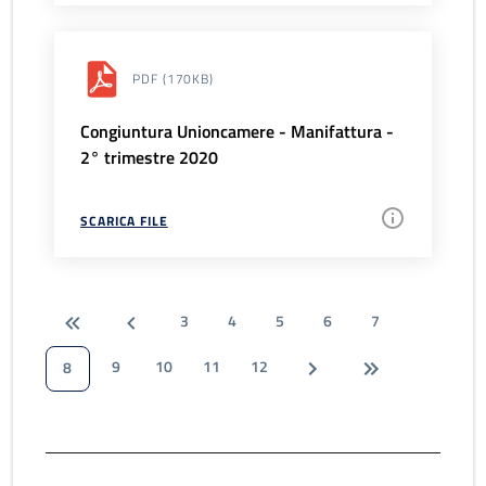
PDF
(170KB)
Congiuntura Unioncamere - Manifattura -
2° trimestre 2020
SCARICA FILE
3
4
5
6
7
9
10
11
12
8