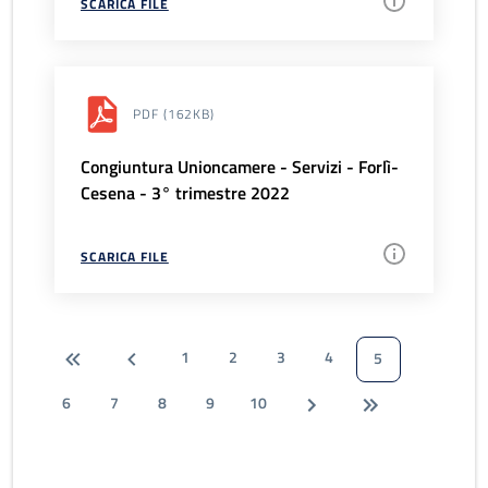
SCARICA FILE
PDF
(162KB)
Congiuntura Unioncamere - Servizi - Forlì-
Cesena - 3° trimestre 2022
SCARICA FILE
1
2
3
4
5
6
7
8
9
10