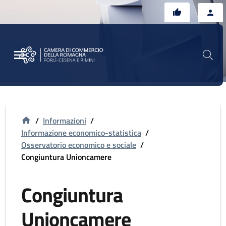
Vai al contenuto principale
Vai al footer
/
Informazioni
/
Informazione economico-statistica
/
Osservatorio economico e sociale
/
Congiuntura Unioncamere
Congiuntura
Unioncamere