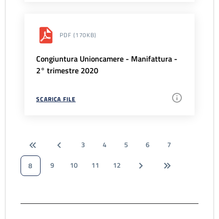
PDF
(170KB)
Congiuntura Unioncamere - Manifattura -
2° trimestre 2020
SCARICA FILE
3
4
5
6
7
9
10
11
12
8