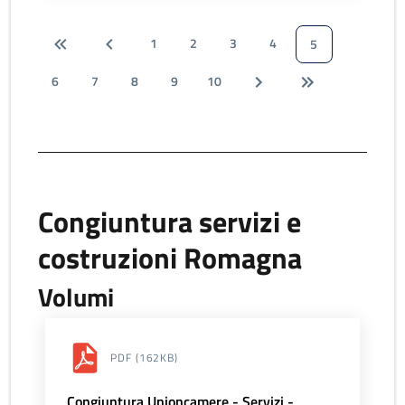
1
2
3
4
5
6
7
8
9
10
Congiuntura servizi e
costruzioni Romagna
Volumi
PDF
(162KB)
Congiuntura Unioncamere - Servizi -