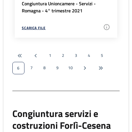
Congiuntura Unioncamere - Servizi -
Romagna - 4° trimestre 2021
SCARICA FILE
1
2
3
4
5
7
8
9
10
6
Congiuntura servizi e
costruzioni Forlì-Cesena