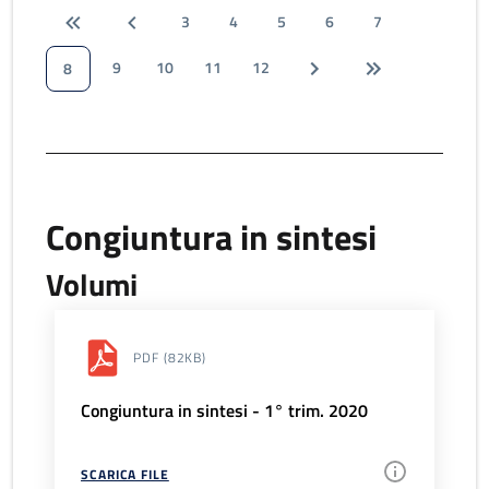
3
4
5
6
7
9
10
11
12
8
Congiuntura in sintesi
Volumi
PDF
(82KB)
Congiuntura in sintesi - 1° trim. 2020
SCARICA FILE