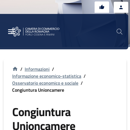
Vai al contenuto principale
Vai al footer
/
Informazioni
/
Informazione economico-statistica
/
Osservatorio economico e sociale
/
Congiuntura Unioncamere
Congiuntura
Unioncamere