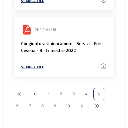
SCARICA FILE
PDF
(162KB)
Congiuntura Unioncamere - Servizi - Forlì-
Cesena - 3° trimestre 2022
SCARICA FILE
1
2
3
4
5
6
7
8
9
10