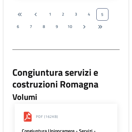
1
2
3
4
5
6
7
8
9
10
Congiuntura servizi e
costruzioni Romagna
Volumi
PDF
(162KB)
Congiuntura Unioncamere - Servizi -