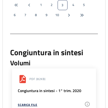
1
2
4
5
3
6
7
8
9
10
Congiuntura in sintesi
Volumi
PDF
(82KB)
Congiuntura in sintesi - 1° trim. 2020
SCARICA FILE