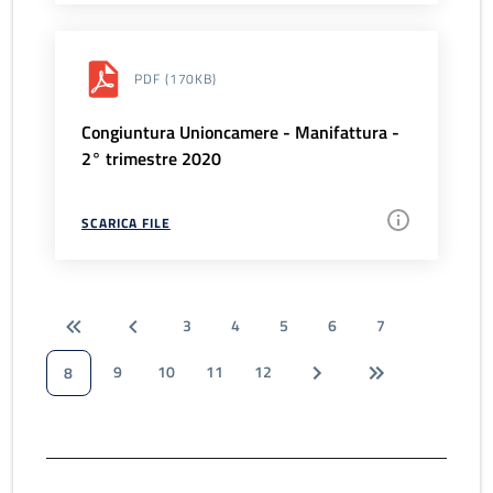
PDF
(170KB)
Congiuntura Unioncamere - Manifattura -
2° trimestre 2020
SCARICA FILE
3
4
5
6
7
9
10
11
12
8