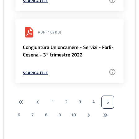
SCARICA FILE
PDF
(162KB)
Congiuntura Unioncamere - Servizi - Forlì-
Cesena - 3° trimestre 2022
SCARICA FILE
1
2
3
4
5
6
7
8
9
10