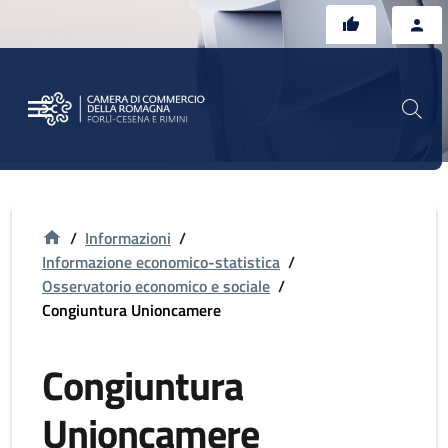
Vai al contenuto principale
Vai al footer
/
Informazioni
/
Informazione economico-statistica
/
Osservatorio economico e sociale
/
Congiuntura Unioncamere
Congiuntura
Unioncamere