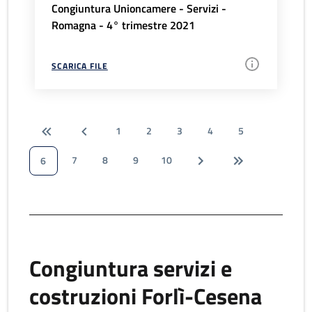
Congiuntura Unioncamere - Servizi -
Romagna - 4° trimestre 2021
SCARICA FILE
1
2
3
4
5
7
8
9
10
6
Congiuntura servizi e
costruzioni Forlì-Cesena