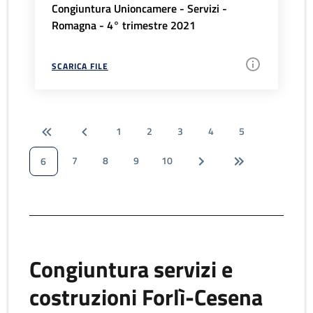
Congiuntura Unioncamere - Servizi -
Romagna - 4° trimestre 2021
SCARICA FILE
1
2
3
4
5
7
8
9
10
6
Congiuntura servizi e
costruzioni Forlì-Cesena