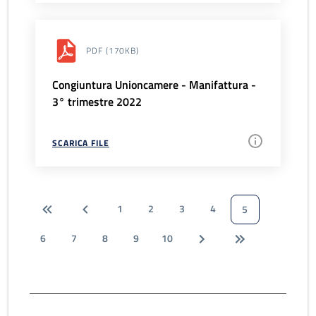
PDF
(170KB)
Congiuntura Unioncamere - Manifattura -
3° trimestre 2022
SCARICA FILE
1
2
3
4
5
6
7
8
9
10