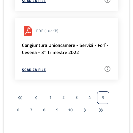
SCARICA FILE
PDF
(162KB)
Congiuntura Unioncamere - Servizi - Forlì-
Cesena - 3° trimestre 2022
SCARICA FILE
1
2
3
4
5
6
7
8
9
10