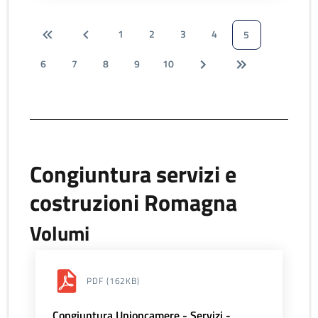
1
2
3
4
5
6
7
8
9
10
Congiuntura servizi e
costruzioni Romagna
Volumi
PDF
(162KB)
Congiuntura Unioncamere - Servizi -