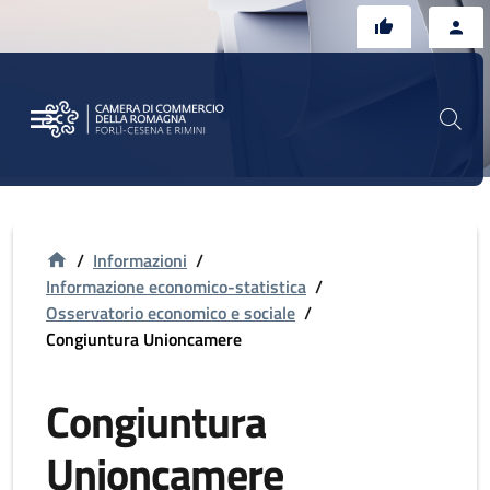
Vai al contenuto principale
Vai al footer
/
Informazioni
/
Informazione economico-statistica
/
Osservatorio economico e sociale
/
Congiuntura Unioncamere
Congiuntura
Unioncamere