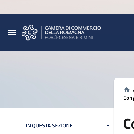
Vai al contenuto principale
Vai al footer
Cong
C
IN QUESTA SEZIONE