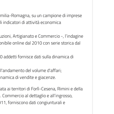
 Emilia-Romagna, su un campione di imprese
i indicatori di attività economica
truzioni, Artigianato e Commercio -, l’indagine
onibile online dal 2010 con serie storica dal
0 addetti fornisce dati sulla dinamica di
ull'andamento del volume d'affari;
inamica di vendite e giacenze.
 ai territori di Forlì-Cesena, Rimini e della
e. Commercio al dettaglio e all’ingrosso,
2011, forniscono dati congiunturali e