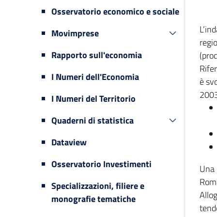
Osservatorio economico e sociale
L’in
Movimprese
regi
Rapporto sull'economia
(prod
Rifer
I Numeri dell'Economia
è svo
2003
I Numeri del Territorio
Quaderni di statistica
Dataview
Osservatorio Investimenti
Una 
Romag
Specializzazioni, filiere e
Allog
monografie tematiche
tende