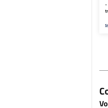
-
t
S
C
Vo