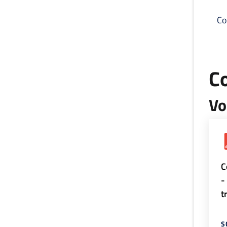
Co
C
Vo
C
-
t
S