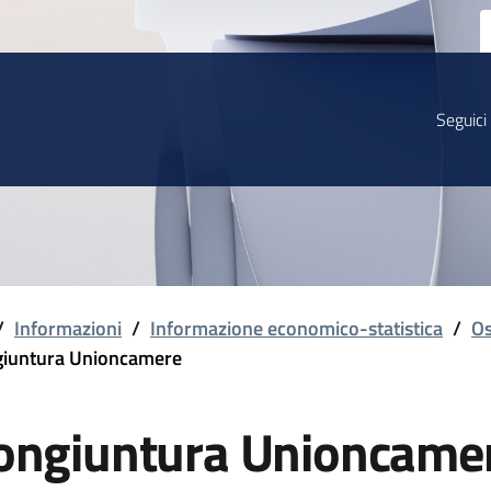
Seguici
/
Informazioni
/
Informazione economico-statistica
/
Os
iuntura Unioncamere
ongiuntura Unioncame