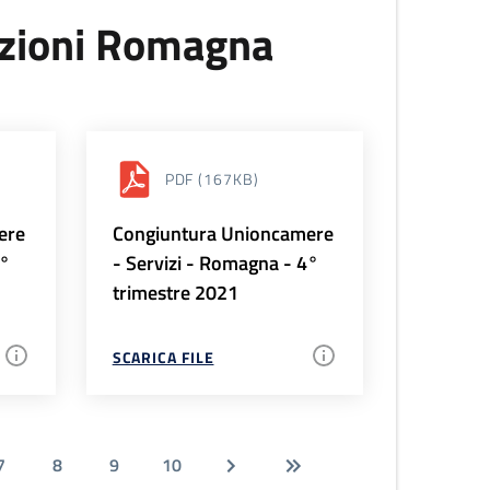
uzioni Romagna
PDF
(167KB)
ere
Congiuntura Unioncamere
1°
- Servizi - Romagna - 4°
trimestre 2021
SCARICA FILE
7
8
9
10