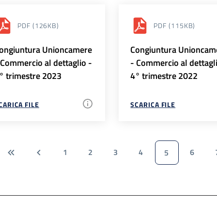
PDF
(126KB)
PDF
(115KB)
ongiuntura Unioncamere
Congiuntura Unioncam
 Commercio al dettaglio -
- Commercio al dettagl
° trimestre 2023
4° trimestre 2022
CARICA FILE
SCARICA FILE
1
2
3
4
6
5