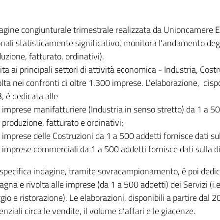
dagine congiunturale trimestrale realizzata da Unioncamere
onali statisticamente significativo, monitora l'andamento degl
uzione, fatturato, ordinativi).
ita ai principali settori di attività economica - Industria, Cos
lta nei confronti di oltre 1.300 imprese. L'elaborazione, disp
, è dedicata alle
imprese manifatturiere (Industria in senso stretto) da 1 a 50
produzione, fatturato e ordinativi;
imprese delle Costruzioni da 1 a 500 addetti fornisce dati s
imprese commerciali da 1 a 500 addetti fornisce dati sulla d
specifica indagine, tramite sovracampionamento, è poi dedicata
na e rivolta alle imprese (da 1 a 500 addetti) dei Servizi (i.
gio e ristorazione). Le elaborazioni, disponibili a partire dal 
nziali circa le vendite, il volume d’affari e le giacenze.