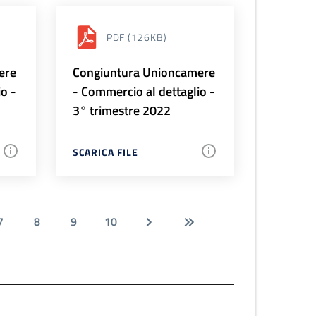
PDF
(126KB)
ere
Congiuntura Unioncamere
io -
- Commercio al dettaglio -
3° trimestre 2022
SCARICA FILE
7
8
9
10