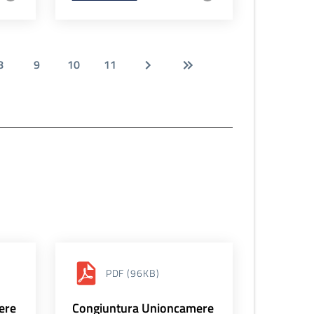
8
9
10
11
PDF
(96KB)
ere
Congiuntura Unioncamere