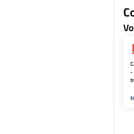
Co
Vo
C
-
t
S