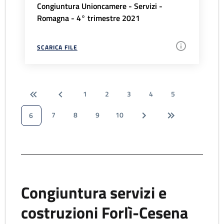
Congiuntura Unioncamere - Servizi -
Romagna - 4° trimestre 2021
SCARICA FILE
1
2
3
4
5
7
8
9
10
6
Congiuntura servizi e
costruzioni Forlì-Cesena