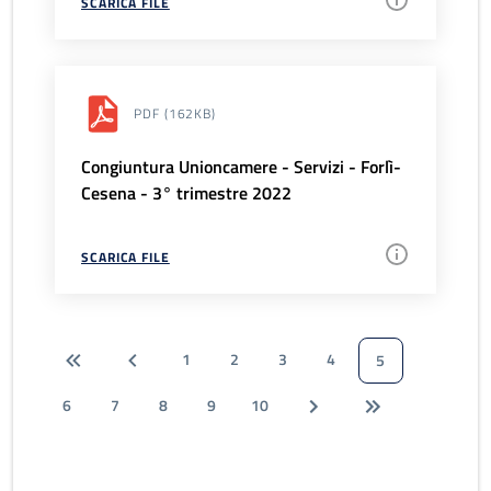
SCARICA FILE
PDF
(162KB)
Congiuntura Unioncamere - Servizi - Forlì-
Cesena - 3° trimestre 2022
SCARICA FILE
1
2
3
4
5
6
7
8
9
10