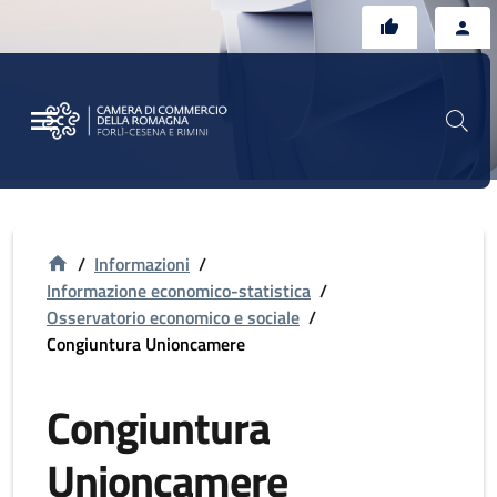
Vai al contenuto principale
Vai al footer
/
Informazioni
/
Informazione economico-statistica
/
Osservatorio economico e sociale
/
Congiuntura Unioncamere
Congiuntura
Unioncamere