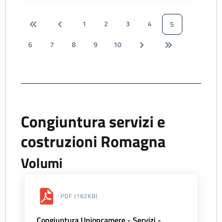
1
2
3
4
5
6
7
8
9
10
Congiuntura servizi e
costruzioni Romagna
Volumi
PDF
(162KB)
Congiuntura Unioncamere - Servizi -