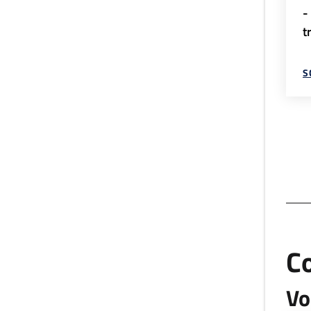
-
t
S
C
Vo