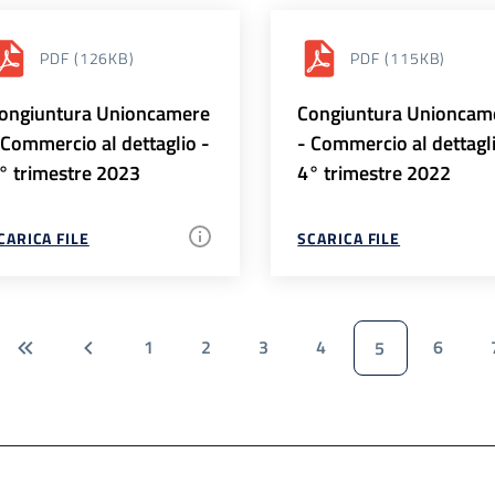
PDF
(126KB)
PDF
(115KB)
ongiuntura Unioncamere
Congiuntura Unioncam
 Commercio al dettaglio -
- Commercio al dettagl
° trimestre 2023
4° trimestre 2022
CARICA FILE
SCARICA FILE
1
2
3
4
6
5