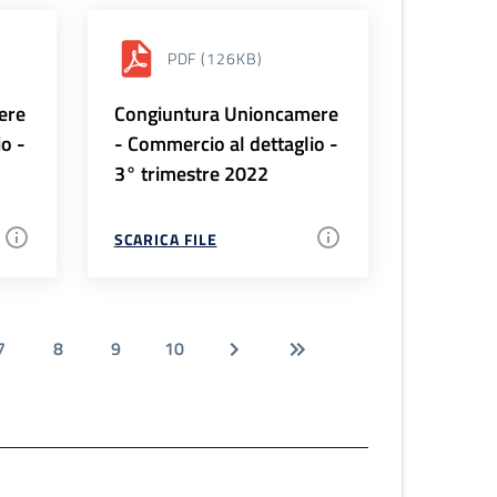
PDF
(126KB)
ere
Congiuntura Unioncamere
io -
- Commercio al dettaglio -
3° trimestre 2022
SCARICA FILE
7
8
9
10