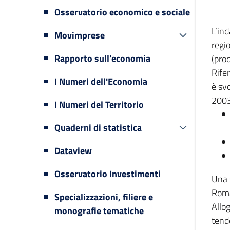
Osservatorio economico e sociale
L’in
Movimprese
regi
Rapporto sull'economia
(prod
Rifer
I Numeri dell'Economia
è svo
2003
I Numeri del Territorio
Quaderni di statistica
Dataview
Osservatorio Investimenti
Una 
Romag
Specializzazioni, filiere e
Allog
monografie tematiche
tende