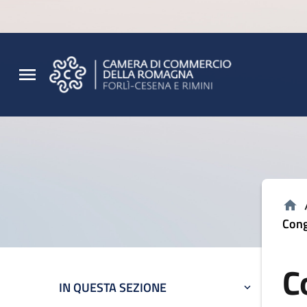
Vai al contenuto principale
Vai al footer
Cong
C
IN QUESTA SEZIONE