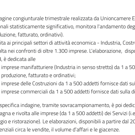
dagine congiunturale trimestrale realizzata da Unioncamere
onali statisticamente significativo, monitora l'andamento degl
uzione, fatturato, ordinativi).
ita ai principali settori di attività economica - Industria, Cos
lta nei confronti di oltre 1.300 imprese. L'elaborazione, disp
, è dedicata alle
imprese manifatturiere (Industria in senso stretto) da 1 a 50
produzione, fatturato e ordinativi;
imprese delle Costruzioni da 1 a 500 addetti fornisce dati s
imprese commerciali da 1 a 500 addetti fornisce dati sulla d
specifica indagine, tramite sovracampionamento, è poi dedicata
na e rivolta alle imprese (da 1 a 500 addetti) dei Servizi (i.
gio e ristorazione). Le elaborazioni, disponibili a partire dal 
nziali circa le vendite, il volume d’affari e le giacenze.