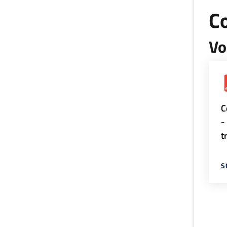
Co
Vo
C
-
t
S