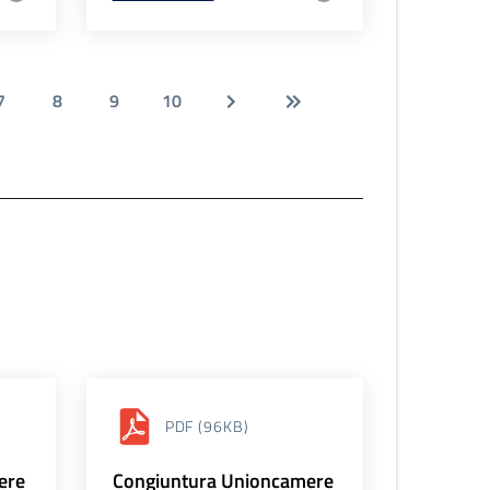
7
8
9
10
PDF
(96KB)
ere
Congiuntura Unioncamere