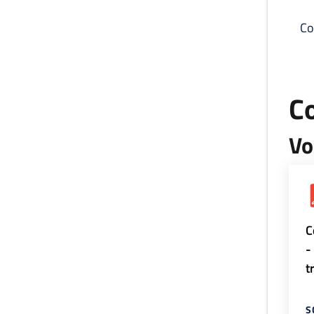
Co
C
Vo
C
-
t
S