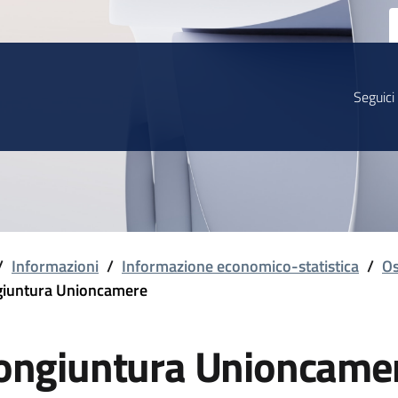
Seguici
/
Informazioni
/
Informazione economico-statistica
/
Os
iuntura Unioncamere
ongiuntura Unioncame