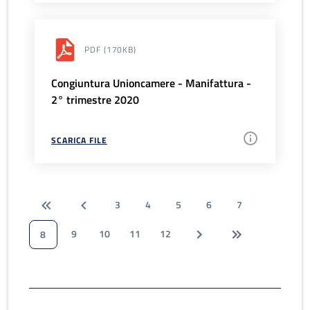
PDF
(170KB)
Congiuntura Unioncamere - Manifattura -
2° trimestre 2020
SCARICA FILE
3
4
5
6
7
9
10
11
12
8