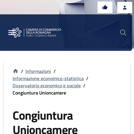
Vai al contenuto principale
Vai al footer
/
Informazioni
/
Informazione economico-statistica
/
Osservatorio economico e sociale
/
Congiuntura Unioncamere
Congiuntura
Unioncamere