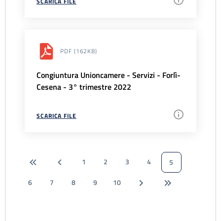
SCARICA FILE
PDF
(162KB)
Congiuntura Unioncamere - Servizi - Forlì-
Cesena - 3° trimestre 2022
SCARICA FILE
1
2
3
4
5
6
7
8
9
10