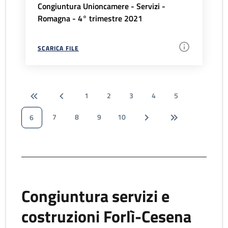
Congiuntura Unioncamere - Servizi -
Romagna - 4° trimestre 2021
SCARICA FILE
1
2
3
4
5
7
8
9
10
6
Congiuntura servizi e
costruzioni Forlì-Cesena