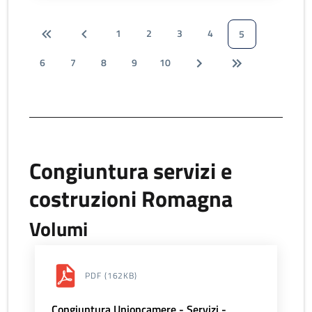
1
2
3
4
5
6
7
8
9
10
Congiuntura servizi e
costruzioni Romagna
Volumi
PDF
(162KB)
Congiuntura Unioncamere - Servizi -