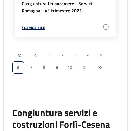
Congiuntura Unioncamere - Servizi -
Romagna - 4° trimestre 2021
SCARICA FILE
1
2
3
4
5
7
8
9
10
6
Congiuntura servizi e
costruzioni Forlì-Cesena