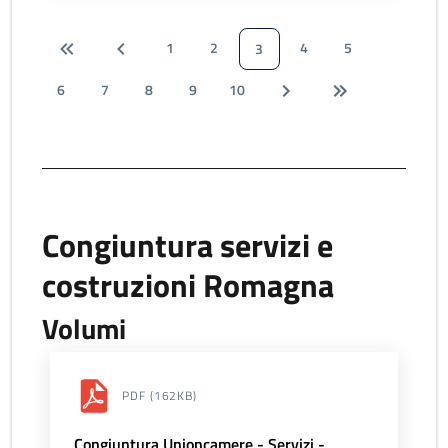
1
2
4
5
3
6
7
8
9
10
Congiuntura servizi e
costruzioni Romagna
Volumi
PDF
(162KB)
Congiuntura Unioncamere - Servizi -