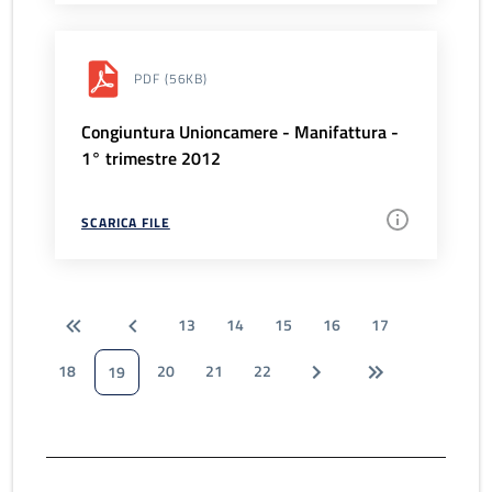
PDF
(56KB)
Congiuntura Unioncamere - Manifattura -
1° trimestre 2012
SCARICA FILE
13
14
15
16
17
18
20
21
22
19