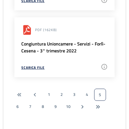
SCARICA FILE
PDF
(162KB)
Congiuntura Unioncamere - Servizi - Forlì-
Cesena - 3° trimestre 2022
SCARICA FILE
1
2
3
4
5
6
7
8
9
10