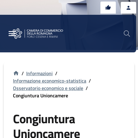
Vai al contenuto principale
Vai al footer
/
Informazioni
/
Informazione economico-statistica
/
Osservatorio economico e sociale
/
Congiuntura Unioncamere
Congiuntura
Unioncamere