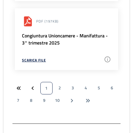
PDF
(197KB)
Congiuntura Unioncamere - Manifattura -
3° trimestre 2025
SCARICA FILE
2
3
4
5
6
1
7
8
9
10