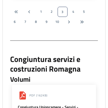
1
2
4
5
3
6
7
8
9
10
Congiuntura servizi e
costruzioni Romagna
Volumi
PDF
(162KB)
Congiuntura Unioncamere - Servizi -