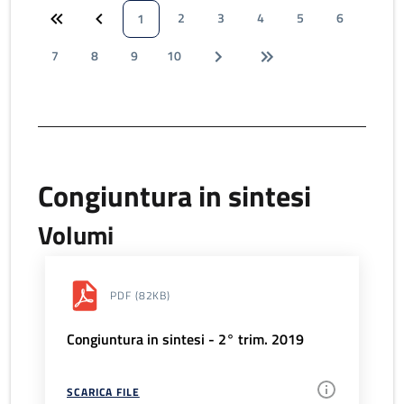
2
3
4
5
6
1
7
8
9
10
Congiuntura in sintesi
Volumi
PDF
(82KB)
Congiuntura in sintesi - 2° trim. 2019
SCARICA FILE