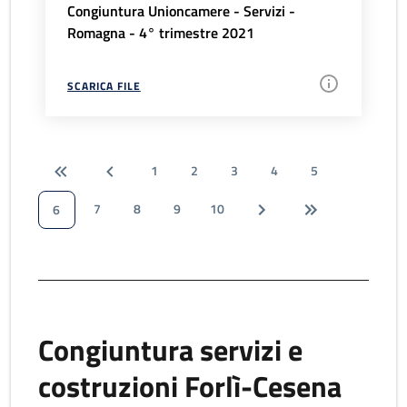
Congiuntura Unioncamere - Servizi -
Romagna - 4° trimestre 2021
SCARICA FILE
1
2
3
4
5
7
8
9
10
6
Congiuntura servizi e
costruzioni Forlì-Cesena