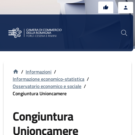
Vai al contenuto principale
Vai al footer
/
Informazioni
/
Informazione economico-statistica
/
Osservatorio economico e sociale
/
Congiuntura Unioncamere
Congiuntura
Unioncamere