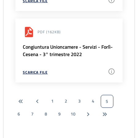
SCARICA FILE
PDF
(162KB)
Congiuntura Unioncamere - Servizi - Forlì-
Cesena - 3° trimestre 2022
SCARICA FILE
1
2
3
4
5
6
7
8
9
10