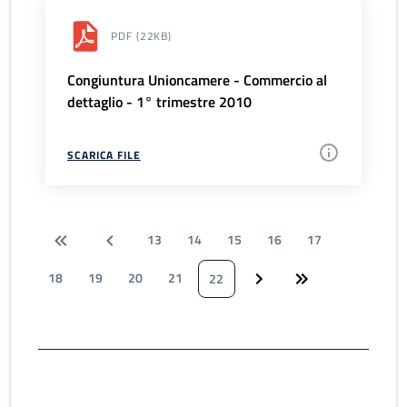
PDF
(22KB)
Congiuntura Unioncamere - Commercio al
dettaglio - 1° trimestre 2010
SCARICA FILE
13
14
15
16
17
18
19
20
21
22