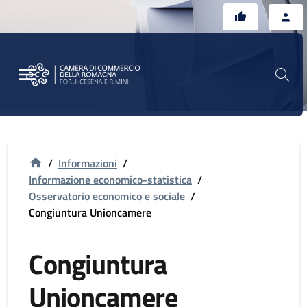
Vai al contenuto principale
Vai al footer
/
Informazioni
/
Informazione economico-statistica
/
Osservatorio economico e sociale
/
Congiuntura Unioncamere
Congiuntura
Unioncamere