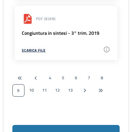
PDF
(82KB)
Congiuntura in sintesi - 3° trim. 2019
SCARICA FILE
4
5
6
7
8
10
11
12
13
9