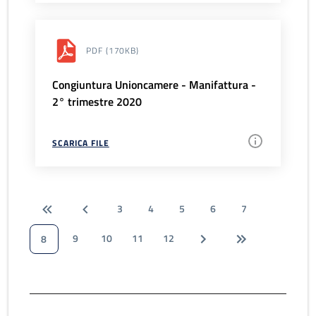
PDF
(170KB)
Congiuntura Unioncamere - Manifattura -
2° trimestre 2020
SCARICA FILE
3
4
5
6
7
9
10
11
12
8