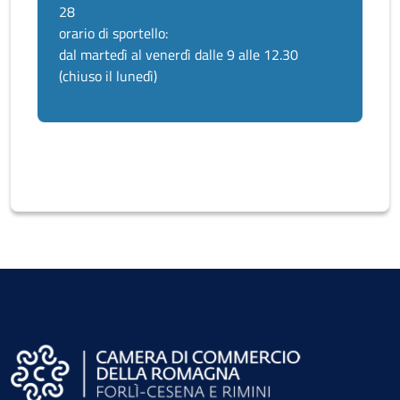
28
orario di sportello:
dal martedì al venerdì dalle 9 alle 12.30
(chiuso il lunedì)