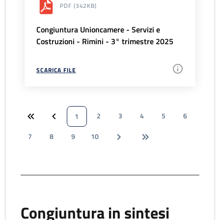
PDF
(342KB)
Congiuntura Unioncamere - Servizi e
Costruzioni - Rimini - 3° trimestre 2025
SCARICA FILE
2
3
4
5
6
1
7
8
9
10
Congiuntura in sintesi