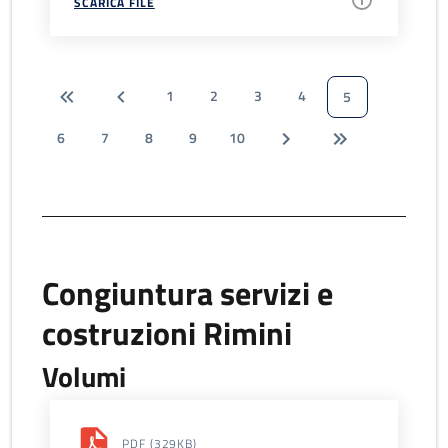
SCARICA FILE
1
2
3
4
5
6
7
8
9
10
Congiuntura servizi e
costruzioni Rimini
Volumi
PDF
(329KB)