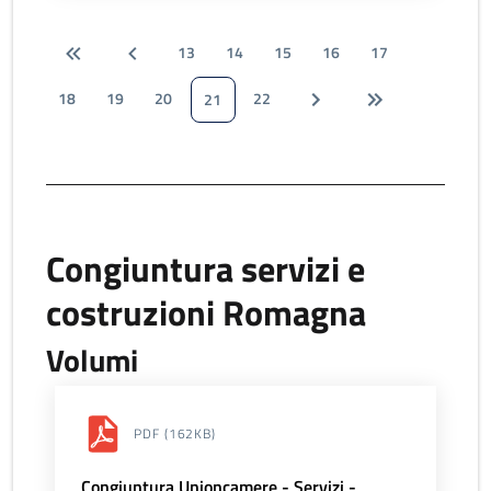
13
14
15
16
17
18
19
20
22
21
Congiuntura servizi e
costruzioni Romagna
Volumi
PDF
(162KB)
Congiuntura Unioncamere - Servizi -