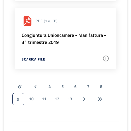
PDF
(170KB)
Congiuntura Unioncamere - Manifattura -
3° trimestre 2019
SCARICA FILE
4
5
6
7
8
10
11
12
13
9