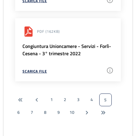
SCARICA FILE
PDF
(162KB)
Congiuntura Unioncamere - Servizi - Forlì-
Cesena - 3° trimestre 2022
SCARICA FILE
1
2
3
4
5
6
7
8
9
10