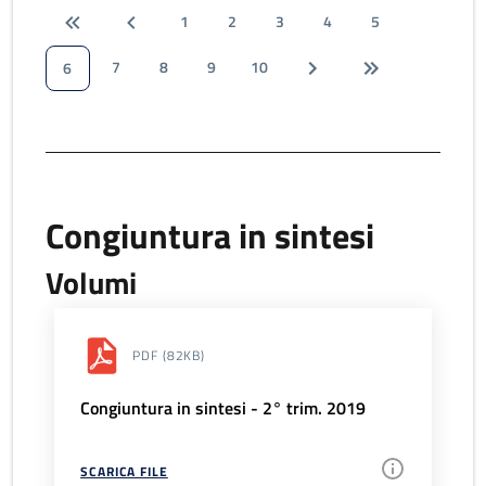
1
2
3
4
5
7
8
9
10
6
Congiuntura in sintesi
Volumi
PDF
(82KB)
Congiuntura in sintesi - 2° trim. 2019
SCARICA FILE