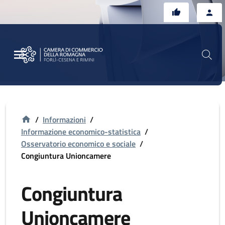
Vai al contenuto principale
Vai al footer
/
Informazioni
/
Informazione economico-statistica
/
Osservatorio economico e sociale
/
Congiuntura Unioncamere
Congiuntura
Unioncamere