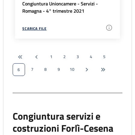
Congiuntura Unioncamere - Servizi -
Romagna - 4° trimestre 2021
SCARICA FILE
1
2
3
4
5
7
8
9
10
6
Congiuntura servizi e
costruzioni Forlì-Cesena