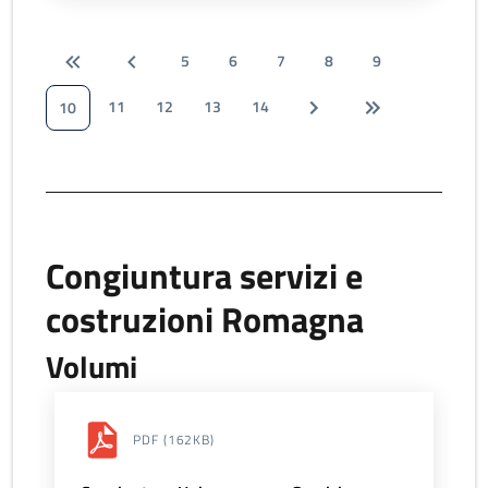
5
6
7
8
9
11
12
13
14
10
Congiuntura servizi e
costruzioni Romagna
Volumi
PDF
(162KB)