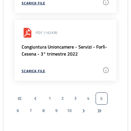
SCARICA FILE
PDF
(162KB)
Congiuntura Unioncamere - Servizi - Forlì-
Cesena - 3° trimestre 2022
SCARICA FILE
1
2
3
4
5
6
7
8
9
10