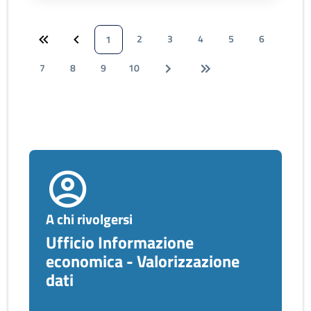
2
3
4
5
6
1
7
8
9
10
A chi rivolgersi
Ufficio Informazione
economica - Valorizzazione
dati