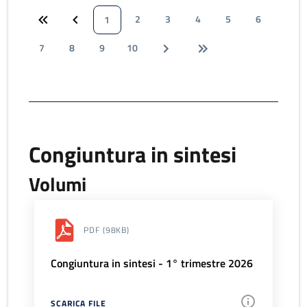
2
3
4
5
6
1
7
8
9
10
Congiuntura in sintesi
Volumi
PDF
(98KB)
Congiuntura in sintesi - 1° trimestre 2026
SCARICA FILE