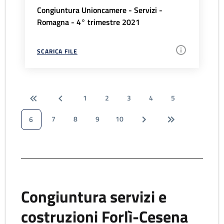
Congiuntura Unioncamere - Servizi -
Romagna - 4° trimestre 2021
SCARICA FILE
1
2
3
4
5
7
8
9
10
6
Congiuntura servizi e
costruzioni Forlì-Cesena