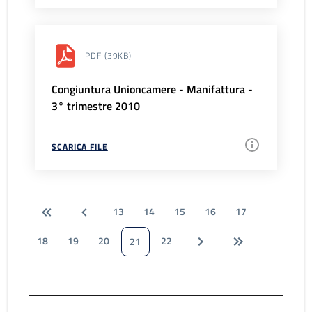
PDF
(39KB)
Congiuntura Unioncamere - Manifattura -
3° trimestre 2010
SCARICA FILE
13
14
15
16
17
18
19
20
22
21