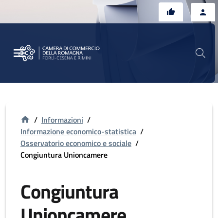
Vai al contenuto principale
Vai al footer
/
Informazioni
/
Informazione economico-statistica
/
Osservatorio economico e sociale
/
Congiuntura Unioncamere
Congiuntura
Unioncamere