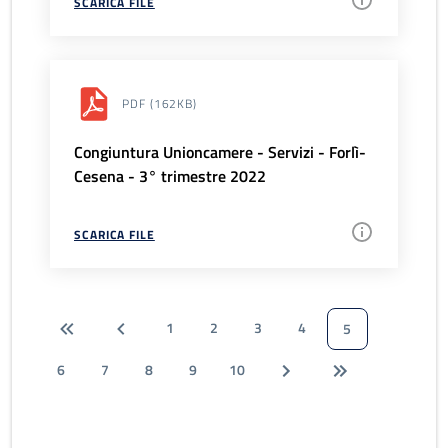
SCARICA FILE
PDF
(162KB)
Congiuntura Unioncamere - Servizi - Forlì-
Cesena - 3° trimestre 2022
SCARICA FILE
1
2
3
4
5
6
7
8
9
10