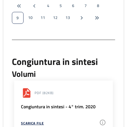
4
5
6
7
8
10
11
12
13
9
Congiuntura in sintesi
Volumi
PDF
(82KB)
Congiuntura in sintesi - 4° trim. 2020
SCARICA FILE