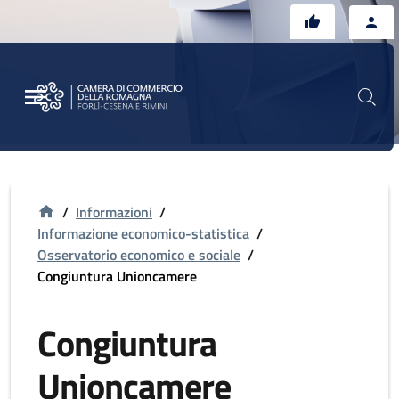
Vai al contenuto principale
Vai al footer
/
Informazioni
/
Informazione economico-statistica
/
Osservatorio economico e sociale
/
Congiuntura Unioncamere
Congiuntura
Unioncamere