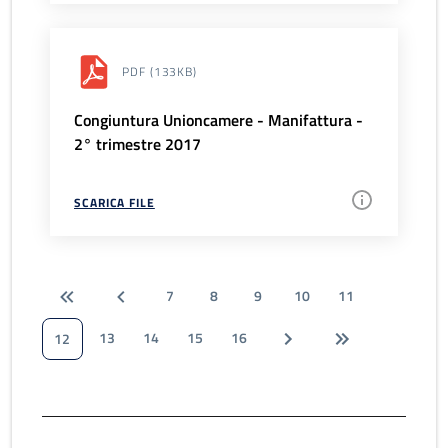
PDF
(133KB)
Congiuntura Unioncamere - Manifattura -
2° trimestre 2017
SCARICA FILE
7
8
9
10
11
13
14
15
16
12