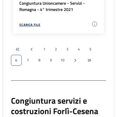
Congiuntura Unioncamere - Servizi -
Romagna - 4° trimestre 2021
SCARICA FILE
1
2
3
4
5
7
8
9
10
6
Congiuntura servizi e
costruzioni Forlì-Cesena