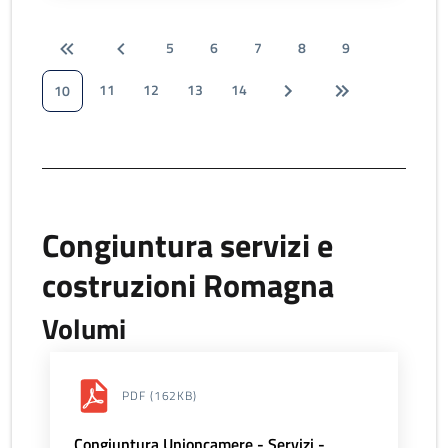
5
6
7
8
9
11
12
13
14
10
Congiuntura servizi e
costruzioni Romagna
Volumi
PDF
(162KB)
Congiuntura Unioncamere - Servizi -