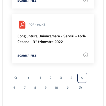
SCARICA FILE
PDF
(162KB)
Congiuntura Unioncamere - Servizi - Forlì-
Cesena - 3° trimestre 2022
SCARICA FILE
1
2
3
4
5
6
7
8
9
10