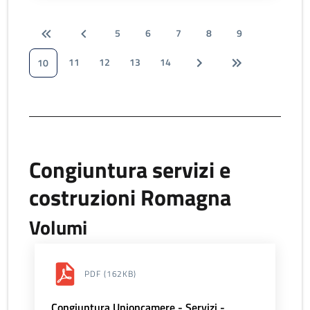
5
6
7
8
9
11
12
13
14
10
Congiuntura servizi e
costruzioni Romagna
Volumi
PDF
(162KB)
Congiuntura Unioncamere - Servizi -