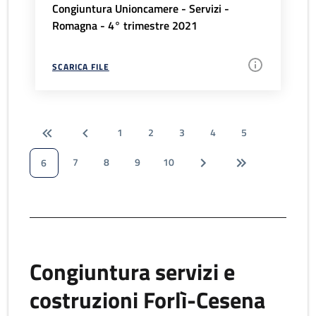
Congiuntura Unioncamere - Servizi -
Romagna - 4° trimestre 2021
SCARICA FILE
1
2
3
4
5
7
8
9
10
6
Congiuntura servizi e
costruzioni Forlì-Cesena