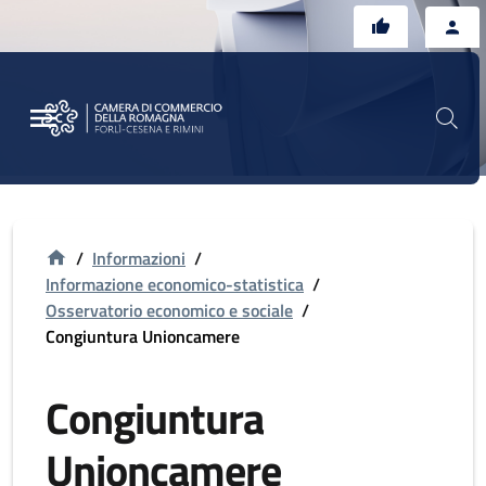
Vai al contenuto principale
Vai al footer
/
Informazioni
/
Informazione economico-statistica
/
Osservatorio economico e sociale
/
Congiuntura Unioncamere
Congiuntura
Unioncamere