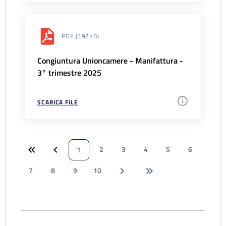
PDF
(197KB)
Congiuntura Unioncamere - Manifattura -
3° trimestre 2025
SCARICA FILE
2
3
4
5
6
1
7
8
9
10