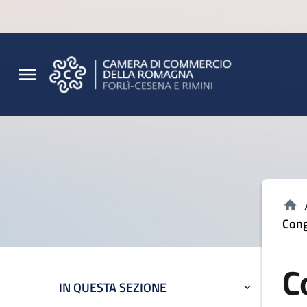
Vai al contenuto principale
Vai al footer
Cong
C
IN QUESTA SEZIONE