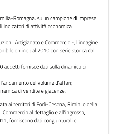
 Emilia-Romagna, su un campione di imprese
i indicatori di attività economica
truzioni, Artigianato e Commercio -, l’indagine
onibile online dal 2010 con serie storica dal
0 addetti fornisce dati sulla dinamica di
ull'andamento del volume d'affari;
inamica di vendite e giacenze.
 ai territori di Forlì-Cesena, Rimini e della
e. Commercio al dettaglio e all’ingrosso,
2011, forniscono dati congiunturali e