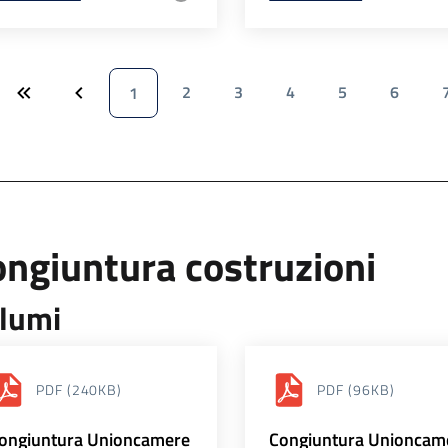
2
3
4
5
6
1
ngiuntura costruzioni
lumi
PDF
(240KB)
PDF
(96KB)
ongiuntura Unioncamere
Congiuntura Unioncam