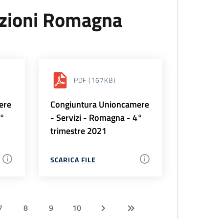
uzioni Romagna
PDF
(167KB)
ere
Congiuntura Unioncamere
1°
- Servizi - Romagna - 4°
trimestre 2021
SCARICA FILE
7
8
9
10