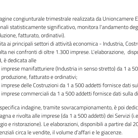
dagine congiunturale trimestrale realizzata da Unioncamere
onali statisticamente significativo, monitora l'andamento degl
uzione, fatturato, ordinativi).
ita ai principali settori di attività economica - Industria, Cos
lta nei confronti di oltre 1.300 imprese. L'elaborazione, disp
, è dedicata alle
imprese manifatturiere (Industria in senso stretto) da 1 a 50
produzione, fatturato e ordinativi;
imprese delle Costruzioni da 1 a 500 addetti fornisce dati s
imprese commerciali da 1 a 500 addetti fornisce dati sulla d
specifica indagine, tramite sovracampionamento, è poi dedicata
na e rivolta alle imprese (da 1 a 500 addetti) dei Servizi (i.
gio e ristorazione). Le elaborazioni, disponibili a partire dal 
nziali circa le vendite, il volume d’affari e le giacenze.