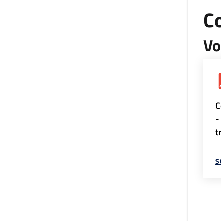
Co
Vo
C
-
t
S