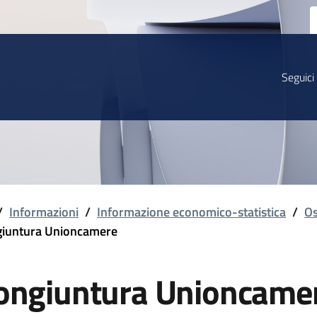
Seguici
/
Informazioni
/
Informazione economico-statistica
/
Os
iuntura Unioncamere
ongiuntura Unioncame