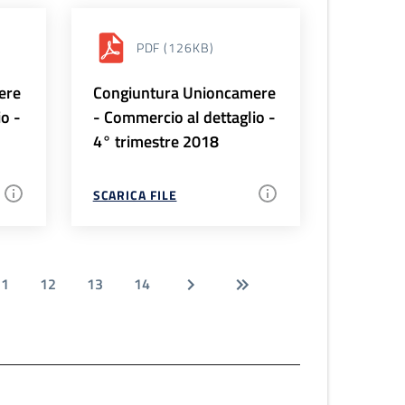
PDF
(126KB)
ere
Congiuntura Unioncamere
io -
- Commercio al dettaglio -
4° trimestre 2018
SCARICA FILE
11
12
13
14