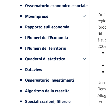
Osservatorio economico e sociale
L’in
Movimprese
regi
Rapporto sull'economia
(prod
Rifer
I Numeri dell'Economia
è svo
2003
I Numeri del Territorio
Quaderni di statistica
Dataview
Osservatorio Investimenti
Una 
Romag
Algoritmo della crescita
Allog
Specializzazioni, filiere e
tende