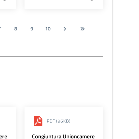
7
8
9
10
PDF
(96KB)
ere
Congiuntura Unioncamere