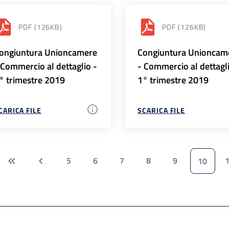
PDF
(126KB)
PDF
(126KB)
ongiuntura Unioncamere
Congiuntura Unioncam
 Commercio al dettaglio -
- Commercio al dettagl
° trimestre 2019
1° trimestre 2019
CARICA FILE
SCARICA FILE
5
6
7
8
9
10