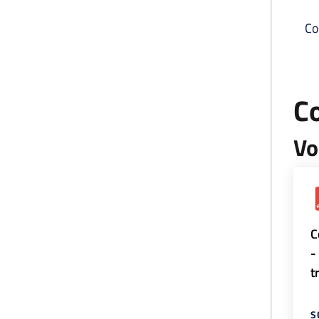
Co
C
Vo
C
-
t
S