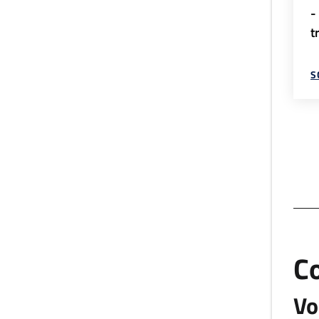
-
t
S
C
Vo