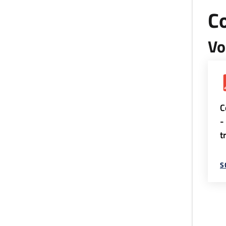
Co
Vo
C
-
t
S