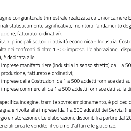
dagine congiunturale trimestrale realizzata da Unioncamere
onali statisticamente significativo, monitora l'andamento degl
uzione, fatturato, ordinativi).
ita ai principali settori di attività economica - Industria, Cos
lta nei confronti di oltre 1.300 imprese. L'elaborazione, disp
, è dedicata alle
imprese manifatturiere (Industria in senso stretto) da 1 a 50
produzione, fatturato e ordinativi;
imprese delle Costruzioni da 1 a 500 addetti fornisce dati s
imprese commerciali da 1 a 500 addetti fornisce dati sulla d
specifica indagine, tramite sovracampionamento, è poi dedicata
na e rivolta alle imprese (da 1 a 500 addetti) dei Servizi (i.
gio e ristorazione). Le elaborazioni, disponibili a partire dal 
nziali circa le vendite, il volume d’affari e le giacenze.