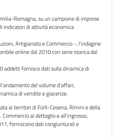
 Emilia-Romagna, su un campione di imprese
i indicatori di attività economica
truzioni, Artigianato e Commercio -, l’indagine
onibile online dal 2010 con serie storica dal
0 addetti fornisce dati sulla dinamica di
ull'andamento del volume d'affari;
inamica di vendite e giacenze.
 ai territori di Forlì-Cesena, Rimini e della
e. Commercio al dettaglio e all’ingrosso,
2011, forniscono dati congiunturali e