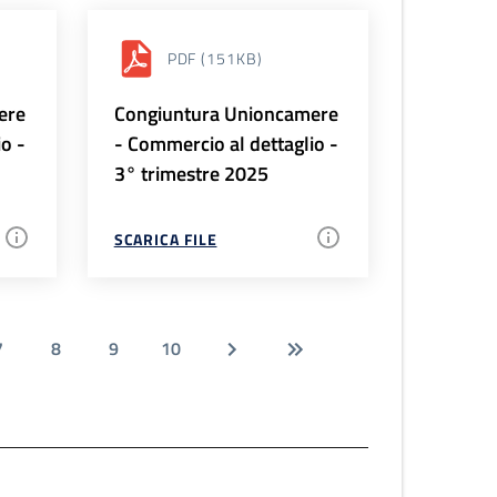
PDF
(151KB)
ere
Congiuntura Unioncamere
io -
- Commercio al dettaglio -
3° trimestre 2025
SCARICA FILE
7
8
9
10