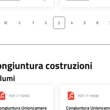
1
2
4
5
6
3
ngiuntura costruzioni
lumi
PDF
(116KB)
PDF
(119KB)
ongiuntura Unioncamere
Congiuntura Unioncam