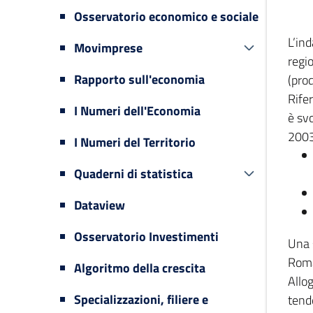
Osservatorio economico e sociale
L’in
Movimprese
regi
Rapporto sull'economia
(prod
Rifer
I Numeri dell'Economia
è svo
2003
I Numeri del Territorio
Quaderni di statistica
Dataview
Osservatorio Investimenti
Una 
Romag
Algoritmo della crescita
Allog
Specializzazioni, filiere e
tende