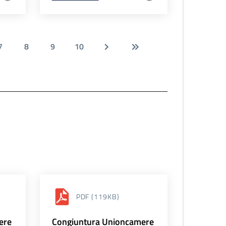
7
8
9
10
PDF
(119KB)
ere
Congiuntura Unioncamere