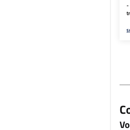
-
t
S
C
Vo