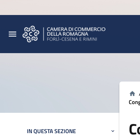
Vai al contenuto principale
Vai al footer
Cong
C
IN QUESTA SEZIONE