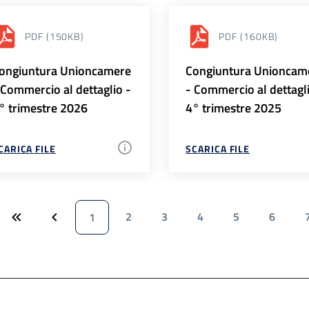
PDF
(150KB)
PDF
(160KB)
ongiuntura Unioncamere
Congiuntura Unioncam
 Commercio al dettaglio -
- Commercio al dettagl
° trimestre 2026
4° trimestre 2025
CARICA FILE
SCARICA FILE
2
3
4
5
6
1