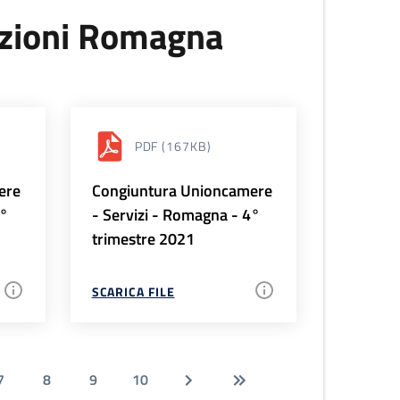
uzioni Romagna
PDF
(167KB)
ere
Congiuntura Unioncamere
1°
- Servizi - Romagna - 4°
trimestre 2021
SCARICA FILE
7
8
9
10