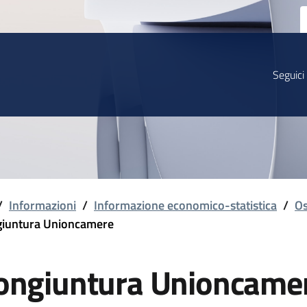
Seguici
/
Informazioni
/
Informazione economico-statistica
/
Os
iuntura Unioncamere
ongiuntura Unioncame