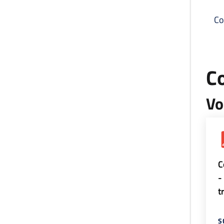
Co
C
Vo
C
-
t
S