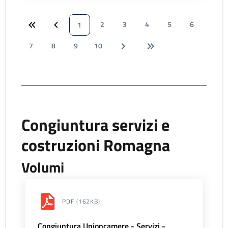
2
3
4
5
6
1
7
8
9
10
Congiuntura servizi e
costruzioni Romagna
Volumi
PDF
(162KB)
Congiuntura Unioncamere - Servizi -