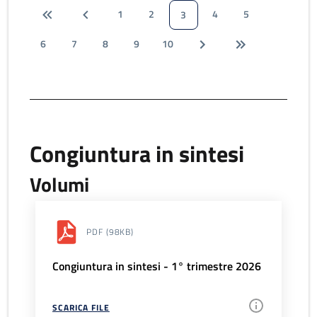
1
2
4
5
3
6
7
8
9
10
Congiuntura in sintesi
Volumi
PDF
(98KB)
Congiuntura in sintesi - 1° trimestre 2026
SCARICA FILE