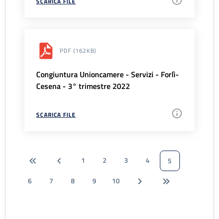
SCARICA FILE
PDF
(162KB)
Congiuntura Unioncamere - Servizi - Forlì-
Cesena - 3° trimestre 2022
SCARICA FILE
1
2
3
4
5
6
7
8
9
10