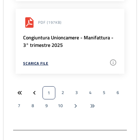
PDF
(197KB)
Congiuntura Unioncamere - Manifattura -
3° trimestre 2025
SCARICA FILE
2
3
4
5
6
1
7
8
9
10