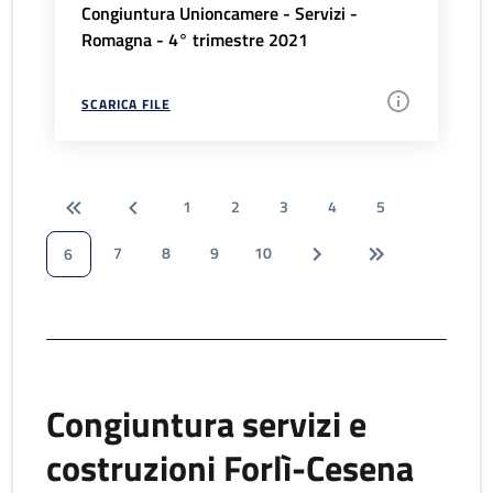
Congiuntura Unioncamere - Servizi -
Romagna - 4° trimestre 2021
SCARICA FILE
1
2
3
4
5
7
8
9
10
6
Congiuntura servizi e
costruzioni Forlì-Cesena