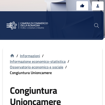
Vai al contenuto principale
Vai al footer
/
Informazioni
/
Informazione economico-statistica
/
Osservatorio economico e sociale
/
Congiuntura Unioncamere
Congiuntura
Unioncamere