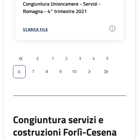
Congiuntura Unioncamere - Servizi -
Romagna - 4° trimestre 2021
SCARICA FILE
1
2
3
4
5
7
8
9
10
6
Congiuntura servizi e
costruzioni Forlì-Cesena