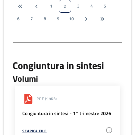
1
3
4
5
2
6
7
8
9
10
Congiuntura in sintesi
Volumi
PDF
(98KB)
Congiuntura in sintesi - 1° trimestre 2026
SCARICA FILE