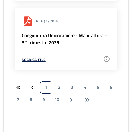
PDF
(197KB)
Congiuntura Unioncamere - Manifattura -
3° trimestre 2025
SCARICA FILE
2
3
4
5
6
1
7
8
9
10