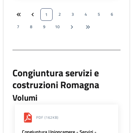
2
3
4
5
6
1
7
8
9
10
Congiuntura servizi e
costruzioni Romagna
Volumi
PDF
(162KB)
Congiuntura Unioncamere - Servizi -