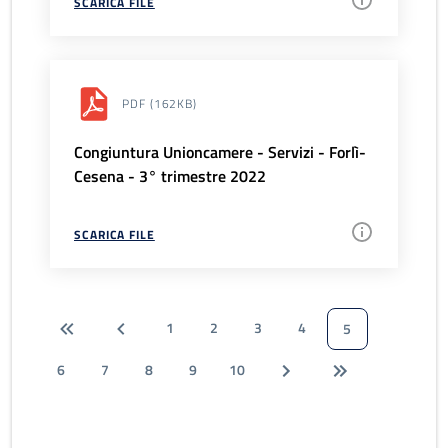
SCARICA FILE
PDF
(162KB)
Congiuntura Unioncamere - Servizi - Forlì-
Cesena - 3° trimestre 2022
SCARICA FILE
1
2
3
4
5
6
7
8
9
10