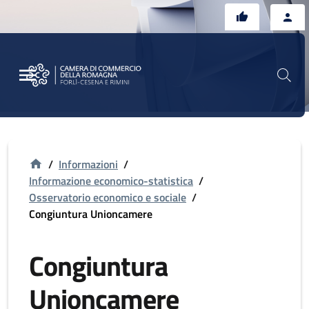
Vai al contenuto principale
Vai al footer
/
Informazioni
/
Informazione economico-statistica
/
Osservatorio economico e sociale
/
Congiuntura Unioncamere
Congiuntura
Unioncamere