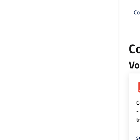
Co
C
Vo
C
-
t
S