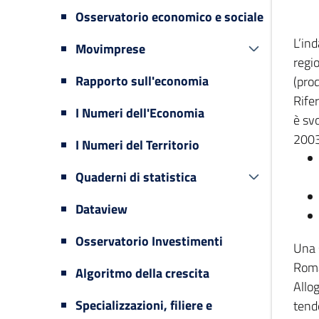
Osservatorio economico e sociale
L’in
Movimprese
regi
Rapporto sull'economia
(prod
Rifer
I Numeri dell'Economia
è svo
2003
I Numeri del Territorio
Quaderni di statistica
Dataview
Osservatorio Investimenti
Una 
Romag
Algoritmo della crescita
Allog
Specializzazioni, filiere e
tende