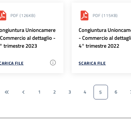
PDF
(126KB)
PDF
(115KB)
ongiuntura Unioncamere
Congiuntura Unioncam
 Commercio al dettaglio -
- Commercio al dettagl
° trimestre 2023
4° trimestre 2022
CARICA FILE
SCARICA FILE
1
2
3
4
6
5