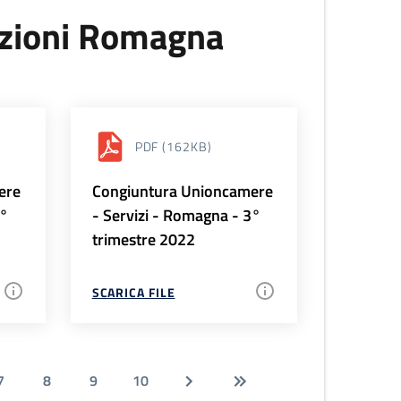
uzioni Romagna
PDF
(162KB)
ere
Congiuntura Unioncamere
4°
- Servizi - Romagna - 3°
trimestre 2022
SCARICA FILE
7
8
9
10