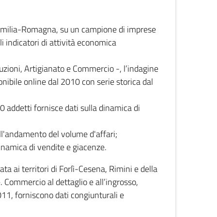
 Emilia-Romagna, su un campione di imprese
i indicatori di attività economica
truzioni, Artigianato e Commercio -, l’indagine
onibile online dal 2010 con serie storica dal
0 addetti fornisce dati sulla dinamica di
ull'andamento del volume d'affari;
inamica di vendite e giacenze.
 ai territori di Forlì-Cesena, Rimini e della
e. Commercio al dettaglio e all’ingrosso,
2011, forniscono dati congiunturali e