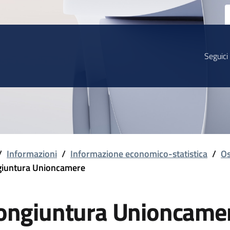
Seguici
/
Informazioni
/
Informazione economico-statistica
/
Os
iuntura Unioncamere
ongiuntura Unioncame