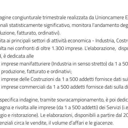
dagine congiunturale trimestrale realizzata da Unioncamere
onali statisticamente significativo, monitora l'andamento degl
uzione, fatturato, ordinativi).
ita ai principali settori di attività economica - Industria, Cos
lta nei confronti di oltre 1.300 imprese. L'elaborazione, disp
, è dedicata alle
imprese manifatturiere (Industria in senso stretto) da 1 a 50
produzione, fatturato e ordinativi;
imprese delle Costruzioni da 1 a 500 addetti fornisce dati s
imprese commerciali da 1 a 500 addetti fornisce dati sulla d
specifica indagine, tramite sovracampionamento, è poi dedicata
na e rivolta alle imprese (da 1 a 500 addetti) dei Servizi (i.
gio e ristorazione). Le elaborazioni, disponibili a partire dal 
nziali circa le vendite, il volume d’affari e le giacenze.