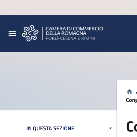
Vai al contenuto principale
Vai al footer
Cong
C
IN QUESTA SEZIONE