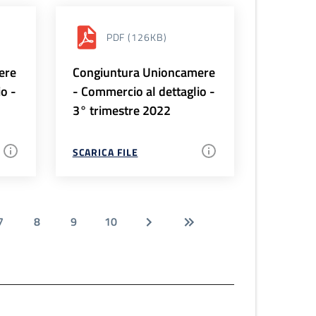
PDF
(126KB)
ere
Congiuntura Unioncamere
io -
- Commercio al dettaglio -
3° trimestre 2022
SCARICA FILE
7
8
9
10