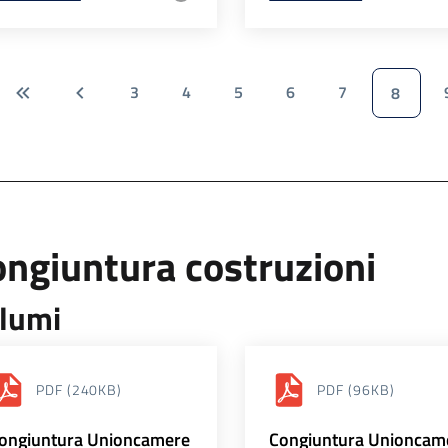
3
4
5
6
7
8
ngiuntura costruzioni
lumi
PDF
(240KB)
PDF
(96KB)
ongiuntura Unioncamere
Congiuntura Unioncam