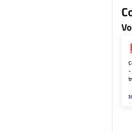
Co
Vo
C
-
t
S