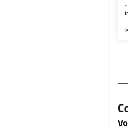
-
t
S
C
Vo