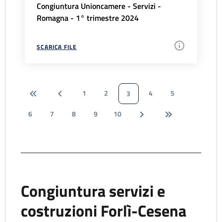
Congiuntura Unioncamere - Servizi -
Romagna - 1° trimestre 2024
SCARICA FILE
1
2
4
5
3
6
7
8
9
10
Congiuntura servizi e
costruzioni Forlì-Cesena