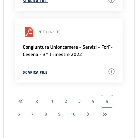
SCARICA FILE
PDF
(162KB)
Congiuntura Unioncamere - Servizi - Forlì-
Cesena - 3° trimestre 2022
SCARICA FILE
1
2
3
4
5
6
7
8
9
10