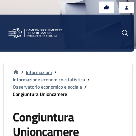
Vai al contenuto principale
Vai al footer
/
Informazioni
/
Informazione economico-statistica
/
Osservatorio economico e sociale
/
Congiuntura Unioncamere
Congiuntura
Unioncamere