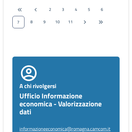
2
3
4
5
6
8
9
10
11
7
A chi rivolgersi
Ufficio Informazione
economica - Valorizzazione
dati
informazioneeconomica@romagna.camcom.it