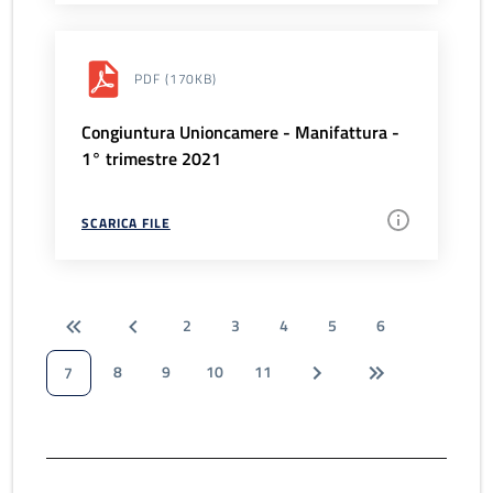
PDF
(170KB)
Congiuntura Unioncamere - Manifattura -
1° trimestre 2021
SCARICA FILE
2
3
4
5
6
8
9
10
11
7