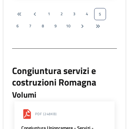
1
2
3
4
5
6
7
8
9
10
Congiuntura servizi e
costruzioni Romagna
Volumi
PDF
(248KB)
Congiuntura Unioncamere - Servizi -