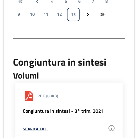
4
5
6
7
8
9
10
11
12
13
Congiuntura in sintesi
Volumi
PDF
(83KB)
Congiuntura in sintesi - 3° trim. 2021
SCARICA FILE