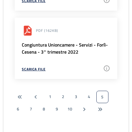
SCARICA FILE
PDF
(162KB)
Congiuntura Unioncamere - Servizi - Forlì-
Cesena - 3° trimestre 2022
SCARICA FILE
1
2
3
4
5
6
7
8
9
10