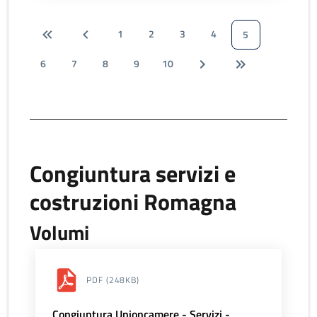
1
2
3
4
5
6
7
8
9
10
Congiuntura servizi e
costruzioni Romagna
Volumi
PDF
(248KB)
Congiuntura Unioncamere - Servizi -