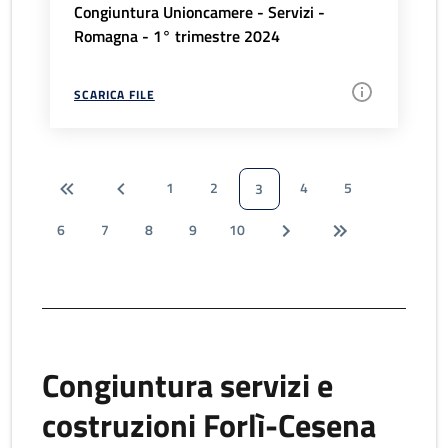
Congiuntura Unioncamere - Servizi -
Romagna - 1° trimestre 2024
SCARICA FILE
1
2
4
5
3
6
7
8
9
10
Congiuntura servizi e
costruzioni Forlì-Cesena