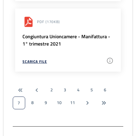
PDF
(170KB)
Congiuntura Unioncamere - Manifattura -
1° trimestre 2021
SCARICA FILE
2
3
4
5
6
8
9
10
11
7