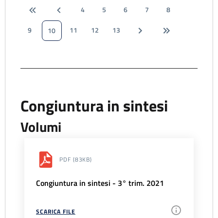
4
5
6
7
8
9
11
12
13
10
Congiuntura in sintesi
Volumi
PDF
(83KB)
Congiuntura in sintesi - 3° trim. 2021
SCARICA FILE