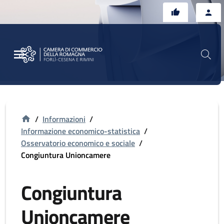
Vai al contenuto principale
Vai al footer
/
Informazioni
/
Informazione economico-statistica
/
Osservatorio economico e sociale
/
Congiuntura Unioncamere
Congiuntura
Unioncamere