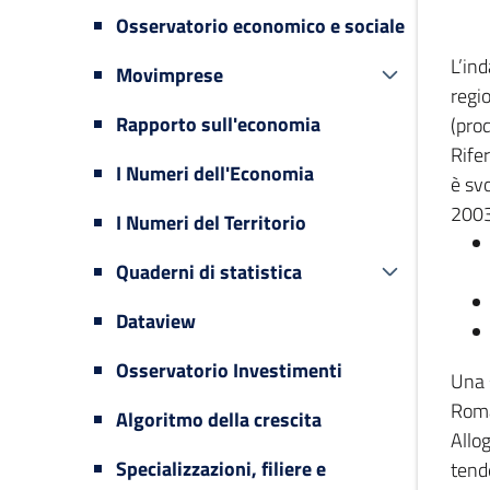
Osservatorio economico e sociale
L’in
Movimprese
regi
Rapporto sull'economia
(prod
Rifer
I Numeri dell'Economia
è svo
2003
I Numeri del Territorio
Quaderni di statistica
Dataview
Osservatorio Investimenti
Una 
Romag
Algoritmo della crescita
Allog
Specializzazioni, filiere e
tende