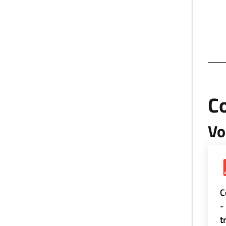
Co
Vo
C
-
t