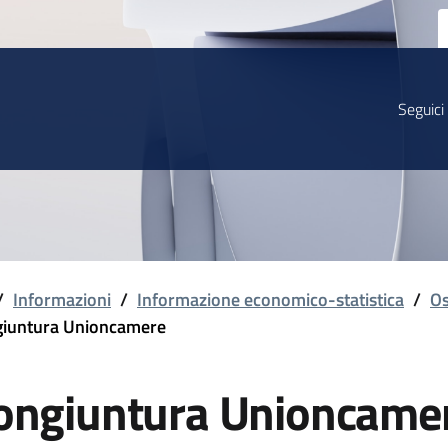
Seguici
/
Informazioni
/
Informazione economico-statistica
/
Os
iuntura Unioncamere
ongiuntura Unioncame