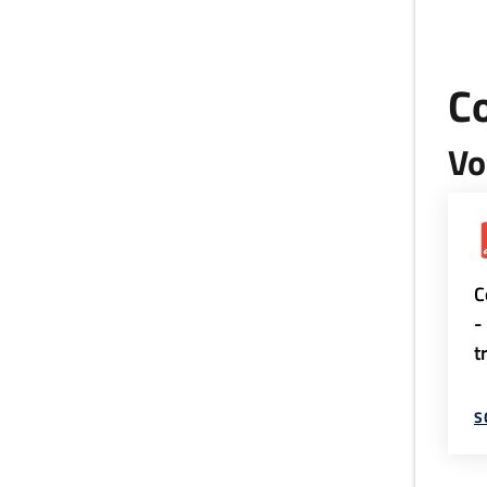
C
Vo
C
-
t
S