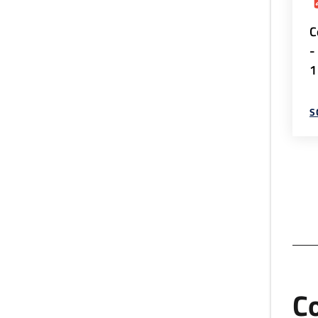
C
-
1
S
Co