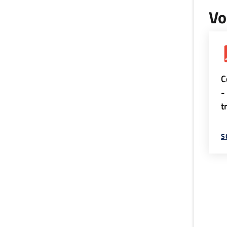
Vo
C
-
t
S