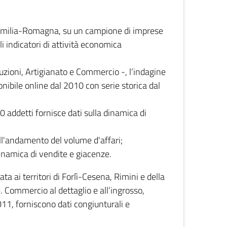
 Emilia-Romagna, su un campione di imprese
i indicatori di attività economica
truzioni, Artigianato e Commercio -, l’indagine
onibile online dal 2010 con serie storica dal
0 addetti fornisce dati sulla dinamica di
ull'andamento del volume d'affari;
inamica di vendite e giacenze.
 ai territori di Forlì-Cesena, Rimini e della
e. Commercio al dettaglio e all’ingrosso,
2011, forniscono dati congiunturali e