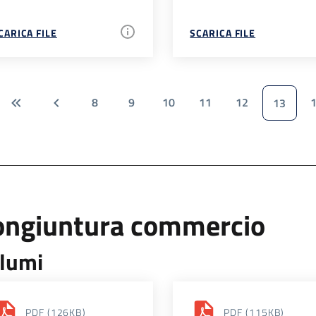
CARICA FILE
SCARICA FILE
8
9
10
11
12
13
ongiuntura commercio
lumi
PDF
(126KB)
PDF
(115KB)