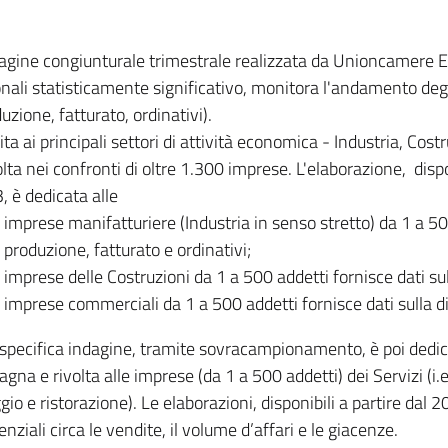
dagine congiunturale trimestrale realizzata da Unioncamere
onali statisticamente significativo, monitora l'andamento degl
uzione, fatturato, ordinativi).
ita ai principali settori di attività economica - Industria, Cos
lta nei confronti di oltre 1.300 imprese. L'elaborazione, disp
, è dedicata alle
imprese manifatturiere (Industria in senso stretto) da 1 a 50
produzione, fatturato e ordinativi;
imprese delle Costruzioni da 1 a 500 addetti fornisce dati s
imprese commerciali da 1 a 500 addetti fornisce dati sulla d
specifica indagine, tramite sovracampionamento, è poi dedicata
na e rivolta alle imprese (da 1 a 500 addetti) dei Servizi (i.
gio e ristorazione). Le elaborazioni, disponibili a partire dal 
nziali circa le vendite, il volume d’affari e le giacenze.