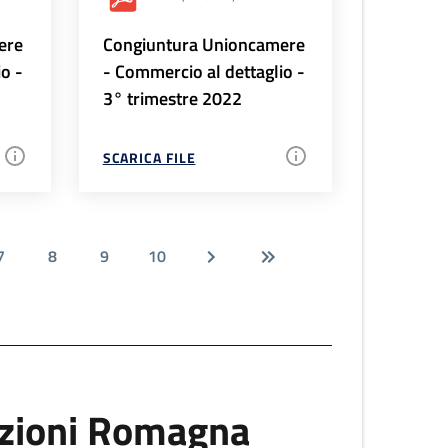
ere
Congiuntura Unioncamere
io -
- Commercio al dettaglio -
3° trimestre 2022
SCARICA FILE
7
8
9
10
uzioni Romagna