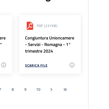
PDF
(237KB)
ere
Congiuntura Unioncamere
2°
- Servizi - Romagna - 1°
trimestre 2024
SCARICA FILE
7
8
9
10