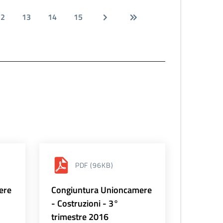
12
13
14
15
PDF
(96KB)
ere
Congiuntura Unioncamere
- Costruzioni - 3°
trimestre 2016