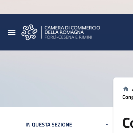
Vai al contenuto principale
Vai al footer
Cong
C
IN QUESTA SEZIONE