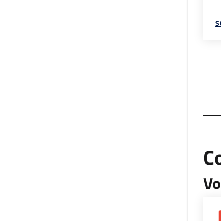
S
C
Vo