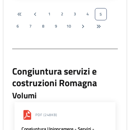
1
2
3
4
5
6
7
8
9
10
Congiuntura servizi e
costruzioni Romagna
Volumi
PDF
(248KB)
Congiuntura Unioncamere - Servizi -