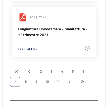
PDF
(170KB)
Congiuntura Unioncamere - Manifattura -
1° trimestre 2021
SCARICA FILE
2
3
4
5
6
8
9
10
11
7