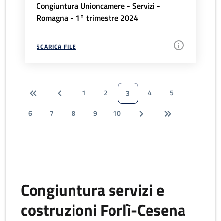
Congiuntura Unioncamere - Servizi -
Romagna - 1° trimestre 2024
SCARICA FILE
1
2
4
5
3
6
7
8
9
10
Congiuntura servizi e
costruzioni Forlì-Cesena