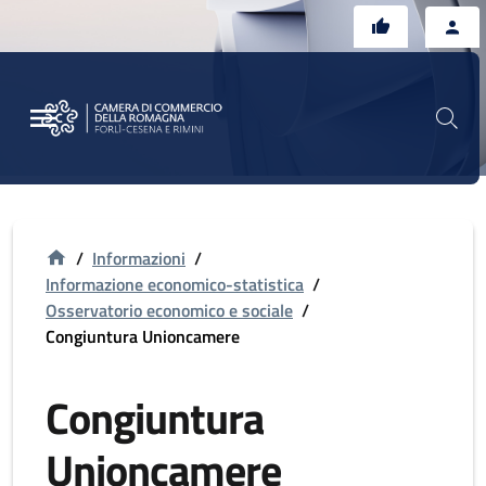
Vai al contenuto principale
Vai al footer
/
Informazioni
/
Informazione economico-statistica
/
Osservatorio economico e sociale
/
Congiuntura Unioncamere
Congiuntura
Unioncamere