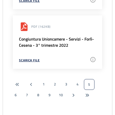
SCARICA FILE
PDF
(162KB)
Congiuntura Unioncamere - Servizi - Forlì-
Cesena - 3° trimestre 2022
SCARICA FILE
1
2
3
4
5
6
7
8
9
10