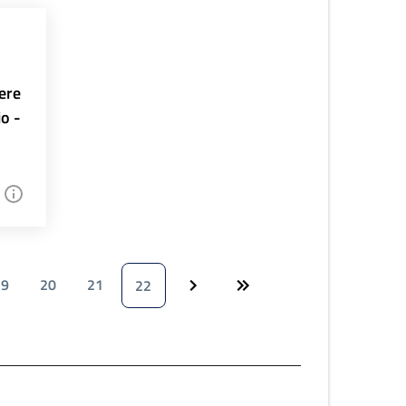
ere
io -
19
20
21
22