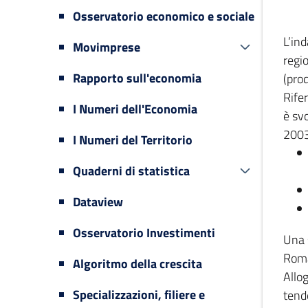
Osservatorio economico e sociale
L’in
Movimprese
regi
Rapporto sull'economia
(prod
Rifer
I Numeri dell'Economia
è svo
2003
I Numeri del Territorio
Quaderni di statistica
Dataview
Osservatorio Investimenti
Una 
Romag
Algoritmo della crescita
Allog
Specializzazioni, filiere e
tende