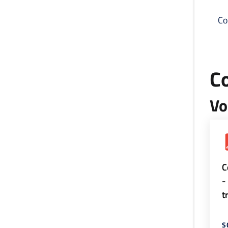
Co
C
Vo
C
-
t
S