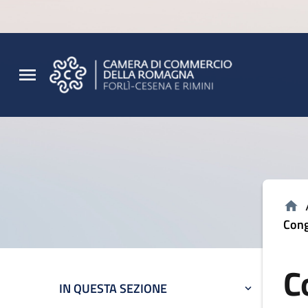
Vai al contenuto principale
Vai al footer
Cong
C
IN QUESTA SEZIONE