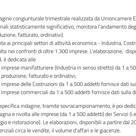
dagine congiunturale trimestrale realizzata da Unioncamere
onali statisticamente significativo, monitora l'andamento degl
uzione, fatturato, ordinativi).
ita ai principali settori di attività economica - Industria, Cos
lta nei confronti di oltre 1.300 imprese. L'elaborazione, disp
, è dedicata alle
imprese manifatturiere (Industria in senso stretto) da 1 a 50
produzione, fatturato e ordinativi;
imprese delle Costruzioni da 1 a 500 addetti fornisce dati s
imprese commerciali da 1 a 500 addetti fornisce dati sulla d
specifica indagine, tramite sovracampionamento, è poi dedicata
na e rivolta alle imprese (da 1 a 500 addetti) dei Servizi (i.
gio e ristorazione). Le elaborazioni, disponibili a partire dal 
nziali circa le vendite, il volume d’affari e le giacenze.