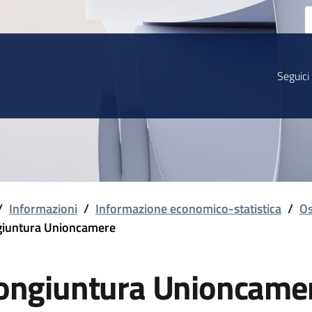
Seguici
/
Informazioni
/
Informazione economico-statistica
/
Os
iuntura Unioncamere
ongiuntura Unioncame