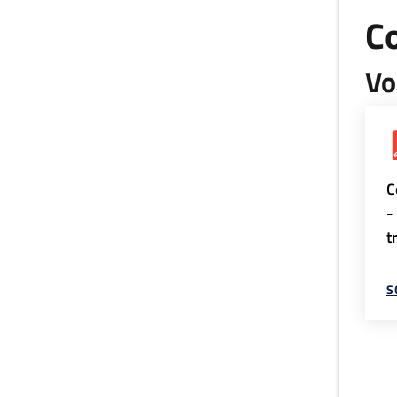
Co
Vo
C
-
t
S