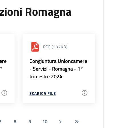
uzioni Romagna
PDF
(237KB)
ere
Congiuntura Unioncamere
2°
- Servizi - Romagna - 1°
trimestre 2024
SCARICA FILE
7
8
9
10