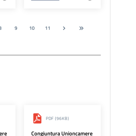
8
9
10
11
PDF
(96KB)
ere
Congiuntura Unioncamere