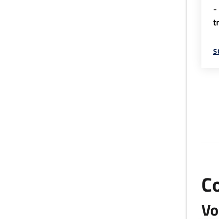
-
t
S
C
Vo