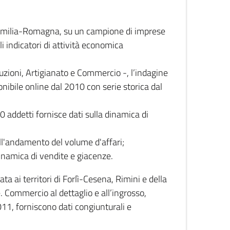
 Emilia-Romagna, su un campione di imprese
i indicatori di attività economica
truzioni, Artigianato e Commercio -, l’indagine
onibile online dal 2010 con serie storica dal
0 addetti fornisce dati sulla dinamica di
ull'andamento del volume d'affari;
inamica di vendite e giacenze.
 ai territori di Forlì-Cesena, Rimini e della
e. Commercio al dettaglio e all’ingrosso,
2011, forniscono dati congiunturali e